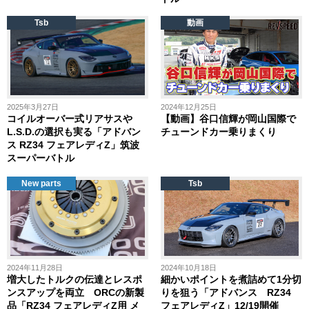
Tsb
動画
2025年3月27日
2024年12月25日
コイルオーバー式リアサスや
【動画】谷口信輝が岡山国際で
L.S.D.の選択も実る「アドバン
チューンドカー乗りまくり
ス RZ34 フェアレディZ」筑波
スーパーバトル
New parts
Tsb
2024年11月28日
2024年10月18日
増大したトルクの伝達とレスポ
細かいポイントを煮詰めて1分切
ンスアップを両立 ORCの新製
りを狙う「アドバンス RZ34
品「RZ34 フェアレディZ用 メ
フェアレディZ」12/19開催