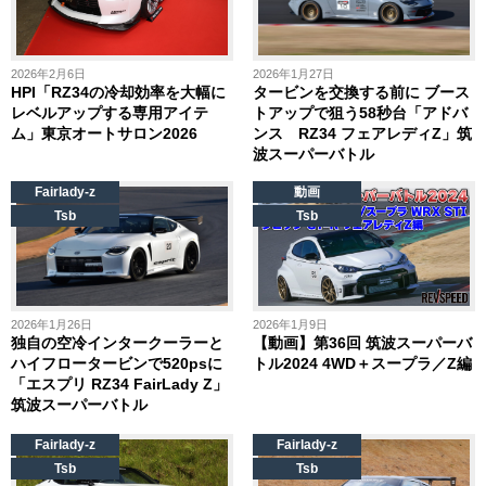
2026年2月6日
2026年1月27日
HPI「RZ34の冷却効率を大幅に
タービンを交換する前に ブース
レベルアップする専用アイテ
トアップで狙う58秒台「アドバ
ム」東京オートサロン2026
ンス RZ34 フェアレディZ」筑
波スーパーバトル
Fairlady-z
動画
Tsb
Tsb
2026年1月26日
2026年1月9日
独自の空冷インタークーラーと
【動画】第36回 筑波スーパーバ
ハイフロータービンで520psに
トル2024 4WD＋スープラ／Z編
「エスプリ RZ34 FairLady Z」
筑波スーパーバトル
Fairlady-z
Fairlady-z
Tsb
Tsb