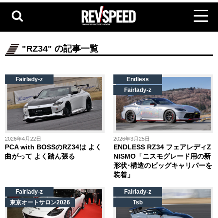
"RZ34" の記事一覧
Fairlady-z
Endless
Fairlady-z
2026年4月22日
2026年3月25日
PCA with BOSSのRZ34は よく
ENDLESS RZ34 フェアレディZ
曲がって よく踏ん張る
NISMO「ニスモグレード用の新
形状･構造のビッグキャリパーを
装着」
Fairlady-z
Fairlady-z
東京オートサロン2026
Tsb