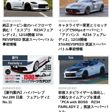
2025年12月9日
2025年10月28日
純正タービン改のハイフローで
キャタライザー変更とリセッテ
挑む！「エスプリ RZ34フェア
ィングで500psオーバーに！
レディZ」12/18開催 37th
「アドバンス RZ34 フェアレ
REVSPEED 筑波スーパーバトル
ディZ」12/18開催
事前情報
37thREVSPEED 筑波スーパー
バトル事前情報
新刊
Tsb
Fairlady-z
2025年9月30日
2025年3月30日
【新刊案内】ハイパーレブ
前後スタビライザーも強化し、
Vol.289 日産 フェアレディZ
大幅なタイムアップを達成
No.11
「PCA with BOSS RZ34
FAIRLADY Z 」筑波スーパーバ
トル