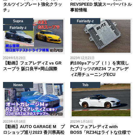
タルツインプレート強化クラッ
REVSPEED 筑波スーパーバトル
チ」
事前情報
Supra
Fairlady-z
Fairlady-z
2024年5月29日
2023年12月21日
【動画】フェアレディZ vs GR
約100psアップ（！）を実現し
スープラ 阪口良平×岡山国際
たブリッツのRZ34 フェアレデ
ィZ用チューニングECU
News
Tsb
2023年4月18日
2023年1月16日
【動画】AUTO GARAGE M プ
PCA フェアレディZ with
ロショップ巡り2023 香川県高松
BOSS「RZ34はライトな仕様で