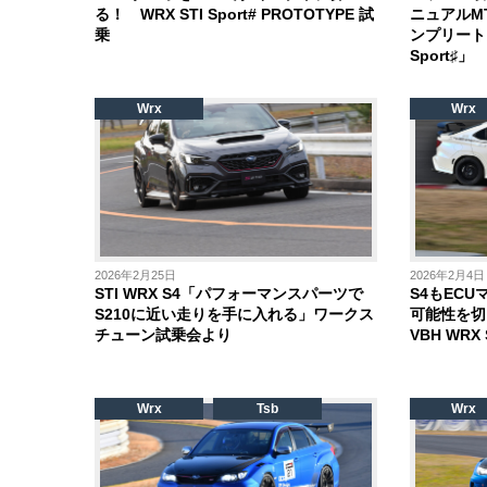
る！ WRX STI Sport# PROTOTYPE 試
ニュアルM
乗
ンプリート
Sport♯」
Wrx
Wrx
2026年2月25日
2026年2月4日
STI WRX S4「パフォーマンスパーツで
S4もEC
S210に近い走りを手に入れる」ワークス
可能性を切り
チューン試乗会より
VBH WR
Wrx
Tsb
Wrx