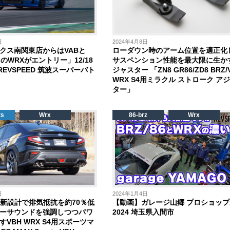
日
2024年4月8日
クス南関東店からはVABと
ローダウン時のアーム位置を適正化
のWRXがエントリー」12/18
サスペンション性能を最大限に生か
h REVSPEED 筑波スーパーバト
ジャスター 「ZN8 GR86/ZD8 BRZ/
WRX S4用ミラクル ストローク ア
ター」
ts
Wrx
86-brz
Wrx
日
2024年1月4日
の新設計で排気抵抗を約70％低
【動画】ガレージ山郷 プロショップ
ーサウンドを強調しつつパワ
2024 埼玉県入間市
VBH WRX S4用スポーツマ