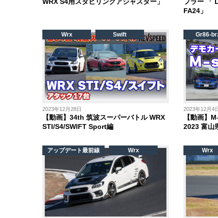
WRX S4用スタビリンクアジャスター」
フラー 「 L
FA24」
Wrx
Swift
Gr86-br
2023年12月28日
2023年12月4
【動画】34th 筑波スーパーバトル WRX
【動画】M-
STI/S4/SWIFT Sport編
2023 富
アップデート最前線
Wrx
Wrx