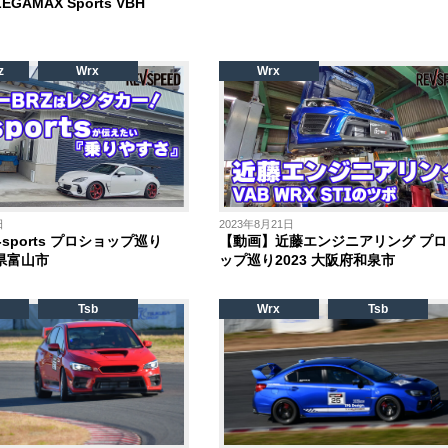
EGAMAX Sports VBH
z
Wrx
Wrx
日
2023年8月21日
sports プロショップ巡り
【動画】近藤エンジニアリング プロ
山県富山市
ップ巡り2023 大阪府和泉市
Tsb
Wrx
Tsb