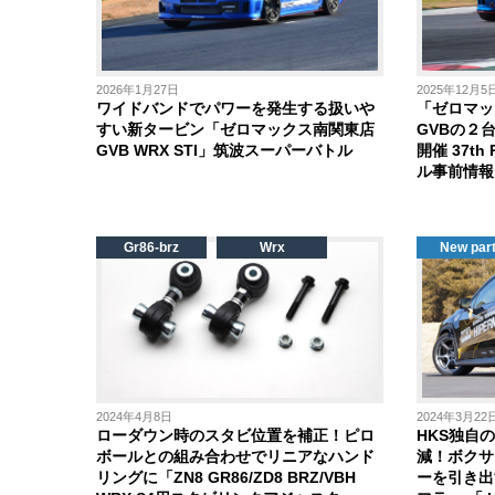
2026年1月27日
2025年12月5
ワイドバンドでパワーを発生する扱いや
「ゼロマッ
すい新タービン「ゼロマックス南関東店
GVBの２台
GVB WRX STI」筑波スーパーバトル
開催 37t
ル事前情報
Gr86-brz
Wrx
New par
2024年4月8日
2024年3月22
ローダウン時のスタビ位置を補正！ピロ
HKS独自
ボールとの組み合わせでリニアなハンド
減！ボクサ
リングに「ZN8 GR86/ZD8 BRZ/VBH
ーを引き出す