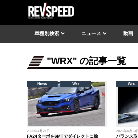
車種別検索
ニュース
動画
"WRX" の記事一覧
News
Wrx
Wrx
2026年4月21日
2026年4月13
FA24ターボを6MTでダイレクトに操
バランス取