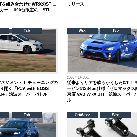
Tを組み合わせたWRXのSTIコ
リリース
カー 600台限定の「STI
Tsb
Wrx
Tsb
2026年1月30日
Uマネジメント！ チューニングの
従来よりリアを軟らかくしたGTⅢ-R
開く「PCA with BOSS
ービンの384ps仕様「ゼロマックス
X S4」筑波スーパーバトル
東店 VAB WRX STI」筑波スーパー
ル
Tsb
Gr86-brz
Wrx