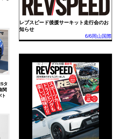
レブスピード後援サーキット走行会のお
知らせ
6/6岡山国際
Sタ
南関
バト