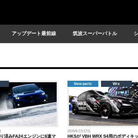
アップデート最前線
筑波スーパーバトル
New parts
Wrx
日
2026年2月27日
り済みFA24エンジンに6速マ
HKSが VBH WRX S4用のボディキ