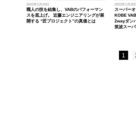
2022年1月24日
2022年1月20
職人の技を結集し、VABのパフォーマン
スーパーオ
スを底上げ。 近藤エンジニアリングが展
KOBE V
開する “匠プロジェクト”の真価とは
2wayダン
筑波スーパ
1