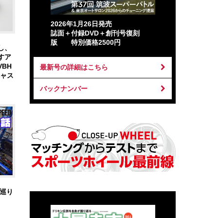
2026年1月26日発売
誌面＋付録DVD＋創刊号復刻
版 特別価格2500円
し、
すア
VBH
最新号の詳細はこちら
ジャス
バックナンバー
巡り