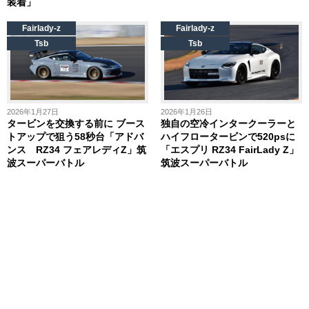
装着」
Fairlady-z
Fairlady-z
Tsb
Tsb
2026年1月27日
2026年1月26日
タービンを交換する前に ブース
独自の空冷インタークーラーと
トアップで狙う58秒台「アドバ
ハイフロータービンで520psに
ンス RZ34 フェアレディZ」筑
「エスプリ RZ34 FairLady Z」
波スーパーバトル
筑波スーパーバトル