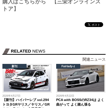
購入はこちらから 【三栄オンラインス
トア】
RELATED
NEWS
関連ニュース
新刊
Fairlady-z
2026年4月27日
2026年4月22日
【新刊】ハイパーレブ vol.294
PCA with BOSSのRZ34は よく
トヨタGRヤリス／ヤリス／GR
曲がって よく踏ん張る