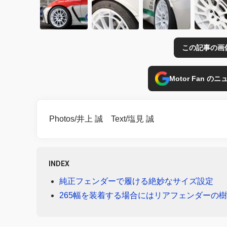
この記事の画
Motor Fan 
Photos/井上 誠 Text/塩見 誠
INDEX
純正フェンダーで履ける絶妙なサイズ設定
265幅を装着する場合にはリアフェンダーの