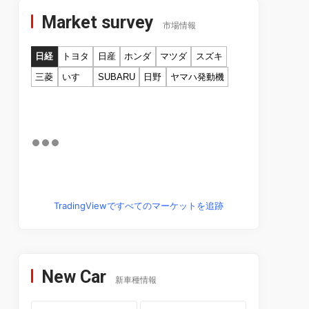
Market survey
市場情報
日経
トヨタ
日産
ホンダ
マツダ
スズキ
三菱
いすゞ
SUBARU
日野
ヤマハ発動機
TradingViewですべてのマーケットを追跡
New Car
新車種情報