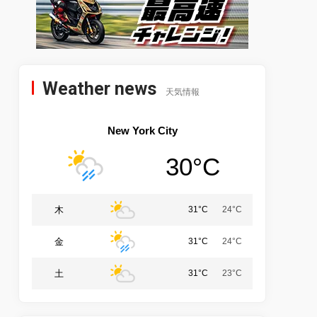
Weather news
天気情報
New York City
30°C
木
31°C
24°C
金
31°C
24°C
土
31°C
23°C