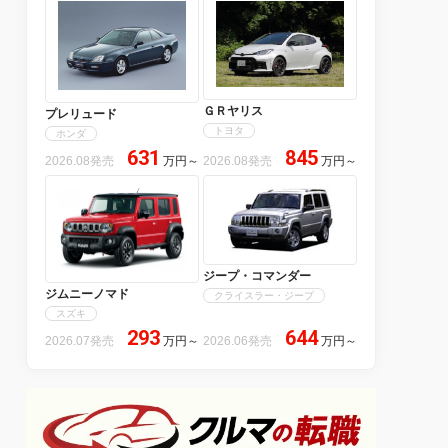
ＧＲヤリス
プレリュード
トヨタ
ホンダ
631
845
2026.08発売
万円
～
2026.08発売
万円
～
ジープ・コマンダー
ジムニーノマド
クライスラー・ジープ
スズキ
293
644
2026.07発売
万円
～
2026.06発売
万円
～