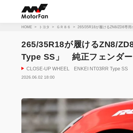
コ
ン
テ
ン
ツ
HOME
トヨタ
ＧＲ８６
265/35R18が履けるZN8/ZD8
へ
ス
265/35R18が履けるZN8/Z
キ
ッ
Type SS」 純正フェン
プ
CLOSE-UP WHEEL ENKEI NT03RR Type SS
2026.06.02 18:00