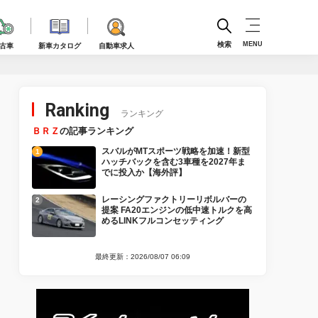
検索
MENU
古車
新車カタログ
自動車求人
Ranking
ランキング
ＢＲＺ
の記事ランキング
スバルがMTスポーツ戦略を加速！新型
ハッチバックを含む3車種を2027年ま
でに投入か【海外評】
レーシングファクトリーリボルバーの
提案 FA20エンジンの低中速トルクを高
めるLINKフルコンセッティング
最終更新：2026/08/07 06:09