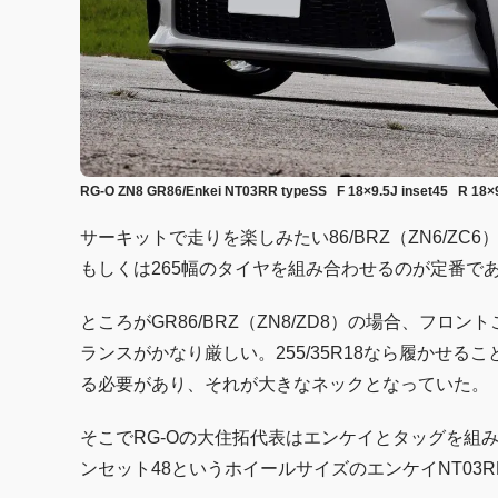
RG-O ZN8 GR86/Enkei NT03RR typeSS F 18×9.5J inset45 R 18×
サーキットで走りを楽しみたい86/BRZ（ZN6/ZC
もしくは265幅のタイヤを組み合わせるのが定番で
ところがGR86/BRZ（ZN8/ZD8）の場合、フ
ランスがかなり厳しい。255/35R18なら履かせ
る必要があり、それが大きなネックとなっていた。
そこでRG-Oの大住拓代表はエンケイとタッグを組み開
ンセット48というホイールサイズのエンケイNT03RR