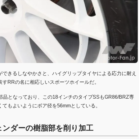
とができるしなやかさと、ハイグリップタイヤによる応力に耐え
表すRRの名に相応しいスポーツホイールだ。
部品となっており、この18インチのタイプSSもGR86/BRZ専
てもよいようにボア径を56mmとしている。
ェンダーの樹脂部を削り加工