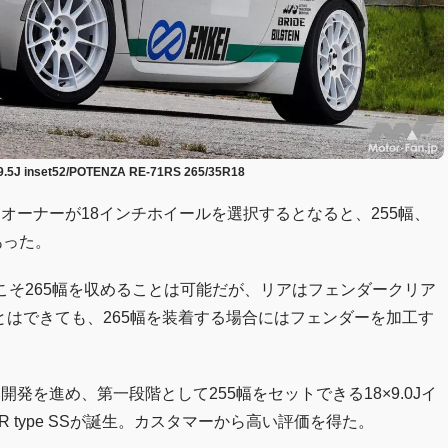
9.5J inset52/POTENZA RE-71RS 265/35R18
6）オーナーが18インチホイールを選択するとなると、255幅、
あった。
ロントこそ265幅を収めることは可能だが、リアはフェンダークリア
ることはできても、265幅を装着する場合にはフェンダーを加工す
発を進め、第一段階として255幅をセットできる18×9.0Jイ
 type SSが誕生。カスタマーから高い評価を得た。