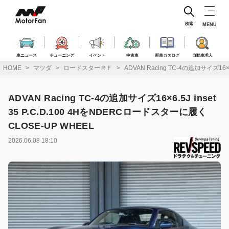
コ
ン
テ
検索
MENU
ン
ツ
へ
車ニュース
チューニング
イベント
中古車
新車カタログ
自動車求人
ス
HOME
マツダ
ロードスターＲＦ
ADVAN Racing TC-4の追加サイズ16×
キ
ッ
プ
ADVAN Racing TC-4の追加サイズ16×6.5J inset
35 P.C.D.100 4HをNDERCロードスターに履く
CLOSE-UP WHEEL
2026.06.08 18:10