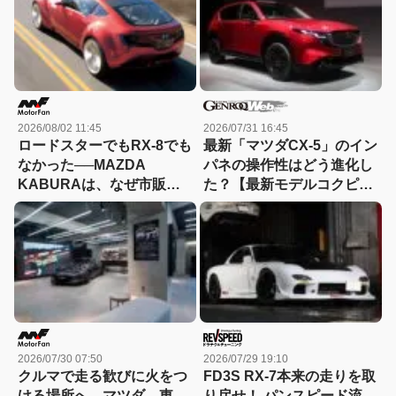
2026/08/02 11:45
2026/07/31 16:45
ロードスターでもRX-8でも
最新「マツダCX-5」のイン
なかった──MAZDA
パネの操作性はどう進化し
KABURAは、なぜ市販さ
た？【最新モデルコクピッ
れなかったのか？
トドリル：08】
2026/07/30 07:50
2026/07/29 19:10
クルマで走る歓びに火をつ
FD3S RX-7本来の走りを取
ける場所へ。マツダ、東
り戻せ！ パンスピード流