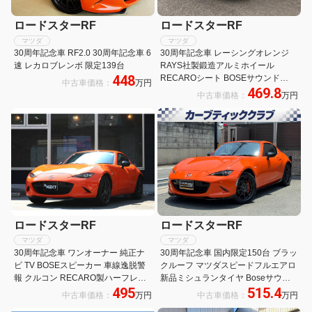
ロードスターRF
ロードスターRF
マツダ
マツダ
30周年記念車 RF2.0 30周年記念車 6
30周年記念車 レーシングオレンジ
速 レカロブレンボ 限定139台
RAYS社製鍛造アルミホイール
448
RECAROシート BOSEサウンド
中古車価格：
万円
469.8
BILSTEINダンパー フロントBlembo
中古車価格：
万円
キャリパー リアNISSINキャリパー
ロードスターRF
ロードスターRF
マツダ
マツダ
30周年記念車 ワンオーナー 純正ナ
30周年記念車 国内限定150台 ブラッ
ビ TV BOSEスピーカー 車線逸脱警
クルーフ マツダスピードフルエアロ
報 クルコン RECARO製ハーフレザ
新品ミシュランタイヤ Boseサウン
495
515.4
ー シートヒーター RAYS製17インチ
ド RECAROシート Brembo
中古車価格：
万円
中古車価格：
万円
AW ブレンボキャリパー
BILSTEINサス RAYS17AW 純正ナビ