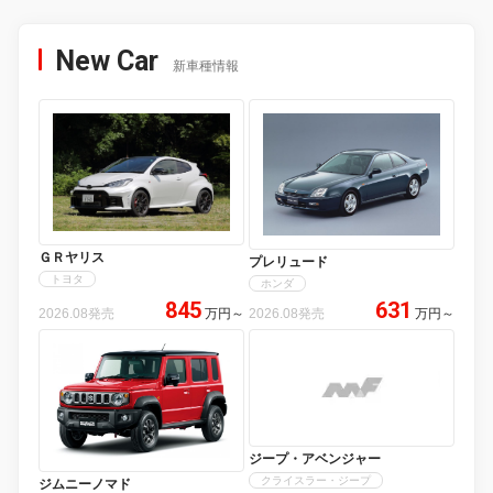
New Car
新車種情報
ＧＲヤリス
プレリュード
トヨタ
ホンダ
845
631
2026.08発売
万円
～
2026.08発売
万円
～
ジープ・アベンジャー
クライスラー・ジープ
ジムニーノマド