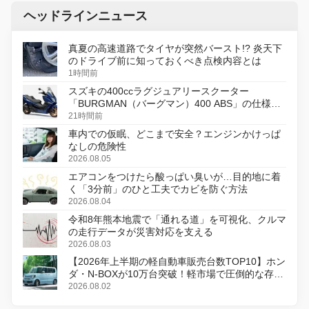
ヘッドラインニュース
真夏の高速道路でタイヤが突然バースト!? 炎天下
のドライブ前に知っておくべき点検内容とは
1時間前
スズキの400ccラグジュアリースクーター
「BURGMAN（バーグマン）400 ABS」の仕様を
変更し、8月18日に発売
21時間前
車内での仮眠、どこまで安全？エンジンかけっぱ
なしの危険性
2026.08.05
エアコンをつけたら酸っぱい臭いが…目的地に着
く「3分前」のひと工夫でカビを防ぐ方法
2026.08.04
令和8年熊本地震で「通れる道」を可視化、クルマ
の走行データが災害対応を支える
2026.08.03
【2026年上半期の軽自動車販売台数TOP10】ホン
ダ・N-BOXが10万台突破！軽市場で圧倒的な存在
感
2026.08.02