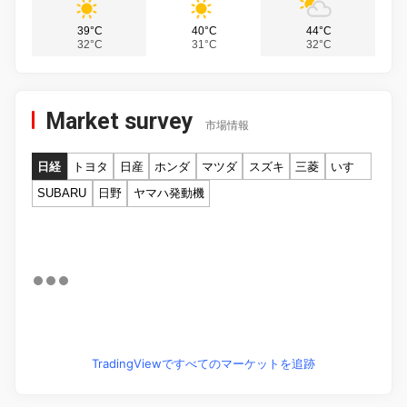
39°C
40°C
44°C
32°C
31°C
32°C
Market survey
市場情報
日経
トヨタ
日産
ホンダ
マツダ
スズキ
三菱
いすゞ
SUBARU
日野
ヤマハ発動機
TradingViewですべてのマーケットを追跡