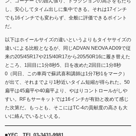
ン、コーナーでの踏ん張り、トラクションの高さをもたら
し、安心してタイム出しに集中できる。それは17インチ
でも16インチでも変わらず、全般に評価できるポイント
だ。
以下はホイールサイズの違いというよりもタイヤサイズの
違いによる比較となるが、同じADVAN NEOVA AD09で従
来の205/45R17や215/40R17から205/50R16に履き替えた
ところ、1回目に1分8秒5、日を改めた2回目に1分8秒
0（同日、この車両で蘇武喜和講師は1分7秒1をマーク）
が出て、それまでより1秒近いタイム短縮が得られた。50
扁平は45扁平や40扁平より、やはりコントロールがしや
すい。RFもサーキットでは16インチが有効と改めて感じ
た次第だ。もっとも、そこにはTC-4の貢献度の高さも大
いに絡んでいるといえる。
■YFC TEL 03-3431-9981