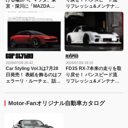
京・深川に「MAZDA
リフレッシュ&メンテナン
HERITAGE SPACE
スの重要ポイントとは？
FUKAGAWA」を開設
Part3 冷却系・駆動系・
フロアまわり
2026/07/28 20:42
2026/07/28 19:10
Car Styling Vol.3は7月28
FD3S RX-7本来の走りを取
日発売！ 表紙を飾るのはフ
り戻せ！ パンスピード流
ェラーリ・ルーチェ、話題
リフレッシュ&メンテナン
のBYD RACCOのデザイン
スの重要ポイントとは？
解説もいち早く掲載
Part2 エンジン・タービ
ン編
Motor-Fanオリジナル自動車カタログ