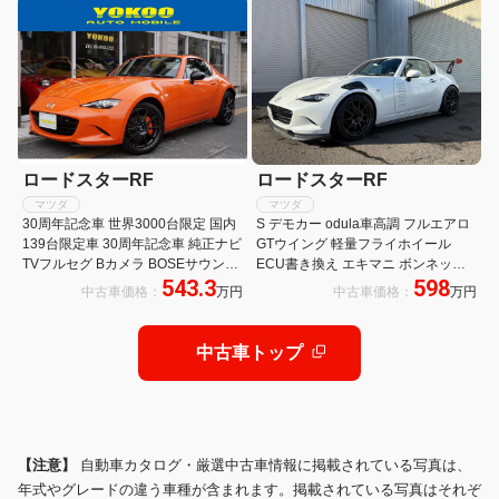
TV Bカメラ
ロードスターRF
ロードスターRF
マツダ
マツダ
30周年記念車 世界3000台限定 国内
S デモカー odula車高調 フルエアロ
139台限定車 30周年記念車 純正ナビ
GTウイング 軽量フライホイール
TVフルセグ Bカメラ BOSEサウンド
ECU書き換え エキマニ ボンネット
543.3
598
専用純正レカロシート ビルシュタイ
マツダスピードフルバケ OS技研
中古車価格：
万円
中古車価格：
万円
ン RAYS鍛造アルミ
LSD
中古車トップ
【注意】
自動車カタログ・厳選中古車情報に掲載されている写真は、
年式やグレードの違う車種が含まれます。掲載されている写真はそれぞ