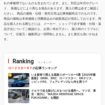
れの車種用でないものも含まれています。また、対応は年式やグレー
ド、 装備などにより異なる場合があります。購入の際は必ずご確認く
ださい。 商品の価格・仕様・発売元等は記事掲載時点でのものです。
商品の価格は本体価格と消費税込みの総額表記が混在しております。商
品を購入される際などには、メーカー、ショップで必ず価格・仕様・返
品方法についてご確認の上、お買い求め下さい。 購入時のトラブルに
ついて、出版元・編集部は一切関知しません。また責任も負いかねま
す。
Ranking
ランキング
ロードスターＲＦ
の記事ランキング
いま新車で買える国産スポーツカー5選【2025年最
新版】 GR86、BRZ、ロードスター、GRヤリス、
シビックRS、フェアレディZなら何を買う!?
クルマで走る歓びに火をつける場所へ。マツダ、東
京・深川に「MAZDA HERITAGE SPACE
FUKAGAWA」を開設