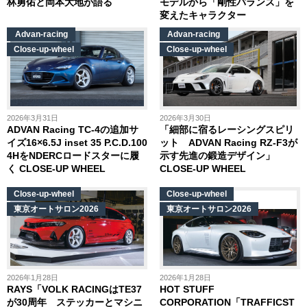
林勇佑と岡本大地が語る
モデルから「剛性バランス」を
変えたキャラクター
Advan-racing
Advan-racing
Close-up-wheel
Close-up-wheel
2026年3月31日
2026年3月30日
ADVAN Racing TC-4の追加サ
「細部に宿るレーシングスピリ
イズ16×6.5J inset 35 P.C.D.100
ット ADVAN Racing RZ-F3が
4HをNDERCロードスターに履
示す先進の鍛造デザイン」
く CLOSE-UP WHEEL
CLOSE-UP WHEEL
Close-up-wheel
Close-up-wheel
東京オートサロン2026
東京オートサロン2026
2026年1月28日
2026年1月28日
RAYS「VOLK RACINGはTE37
HOT STUFF
が30周年 ステッカーとマシニ
CORPORATION「TRAFFICST