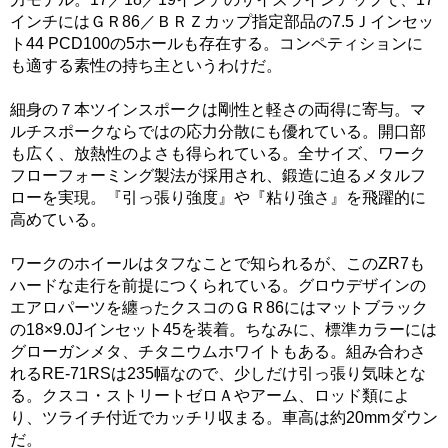
インチにはＧＲ86／ＢＲＺカップ指定部品の7.5Ｊインセッ
ト44 PCD100の5ホールも存在する。コンペティションに
も適する素性の持ち主というわけだ。
細身の７本ツインスポークは剛性と軽さの両得に寄与。マ
ルチスポークならではの応力分散にも優れている。開口部
も広く、放熱性のよさも得られている。全サイズ、ワーク
フローフォーミング製法が採用され、鍛造に迫るメタルフ
ローを実現。『引っ張り強度』や『粘り強さ』を飛躍的に
高めている。
ワークのホイールはタフなことで知られるが、このZR7も
ハードな走行を前提につくられている。グロウデザインの
エアロパーツを纏ったクスコのＧＲ86にはマットブラック
の18×9.0Jインセット45を装着。ちなみに、標準カラーには
グローガンメタ、チタニウムホワイトもある。組み合わさ
れるRE‐71RSは235幅なので、少しだけ引っ張り気味とな
る。クスコ・ストリートゼロＡやアーム、ロッド類によ
り、ツライチ付近でカッチリ収まる。車高は約20mmダウン
だ。