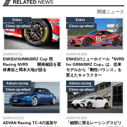
RELATED
NEWS
関連ニュース
Enkei
Enkei
Close-up-wheel
Close-up-wheel
2026年5月7日
2026年4月28日
ENKEIのGR86/BRZ Cup 用
ENKEIのニューホイール『NVR5
Racing NVR5 開発秘話を冨
for GR86/BRZ Cup』は、従来
林勇佑と岡本大地が語る
モデルから「剛性バランス」を
変えたキャラクター
Advan-racing
Advan-racing
Close-up-wheel
Close-up-wheel
2026年3月31日
2026年3月30日
ADVAN Racing TC-4の追加サ
「細部に宿るレーシングスピリ