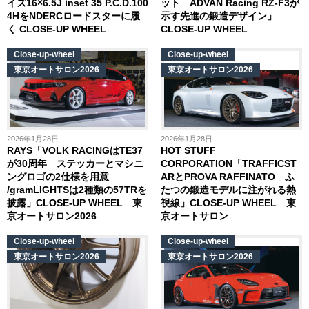
イズ16×6.5J inset 35 P.C.D.100
ット ADVAN Racing RZ-F3が
4HをNDERCロードスターに履
示す先進の鍛造デザイン」
く CLOSE-UP WHEEL
CLOSE-UP WHEEL
Close-up-wheel
Close-up-wheel
東京オートサロン2026
東京オートサロン2026
2026年1月28日
2026年1月28日
RAYS「VOLK RACINGはTE37
HOT STUFF
が30周年 ステッカーとマシニ
CORPORATION「TRAFFICST
ングロゴの2仕様を用意
ARとPROVA RAFFINATO ふ
/gramLIGHTSは2種類の57TRを
たつの鍛造モデルに注がれる熱
披露」CLOSE-UP WHEEL 東
視線」CLOSE-UP WHEEL 東
京オートサロン2026
京オートサロン
Close-up-wheel
Close-up-wheel
東京オートサロン2026
東京オートサロン2026