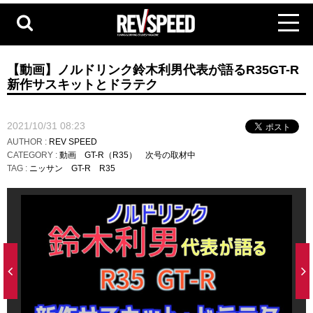
【動画】ノルドリンク鈴木利男代表が語るR35GT-R
新作サスキットとドラテク
2021/10/31 08:23
AUTHOR :
REV SPEED
CATEGORY :
動画
GT-R（R35）
次号の取材中
TAG :
ニッサン
GT-R
R35