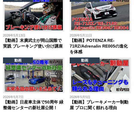
2026年5月13日
2026年5月11日
【動画】末廣武士が岡山国際で
【動画】POTENZA RE-
実践 ブレーキング使い分け講座
71RZ/Adrenalin RE005の進化
を体感
動画
動画
2026年5月7日
2026年5月5日
【動画】日産車主体で50周年 緑
【動画】ブレーキメーカー制動
整備センターの新社屋公開！
屋 プロに聞く頼れる理由