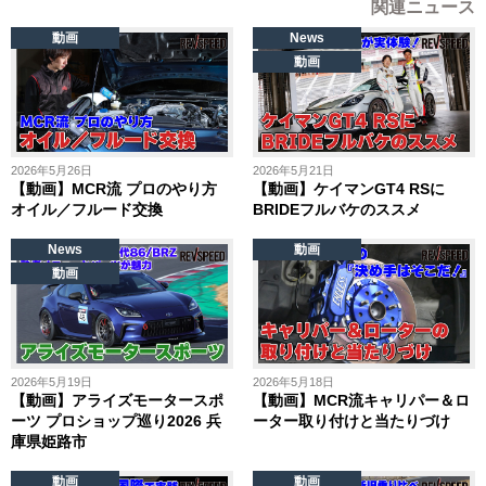
関連ニュース
動画
News
動画
2026年5月26日
2026年5月21日
【動画】MCR流 プロのやり方
【動画】ケイマンGT4 RSに
オイル／フルード交換
BRIDEフルバケのススメ
News
動画
動画
2026年5月19日
2026年5月18日
【動画】アライズモータースポ
【動画】MCR流キャリパー＆ロ
ーツ プロショップ巡り2026 兵
ーター取り付けと当たりづけ
庫県姫路市
動画
動画