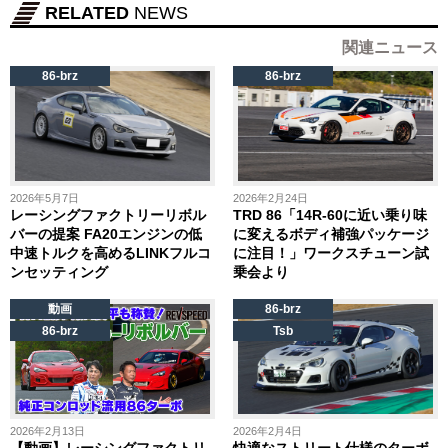
RELATED
NEWS
関連ニュース
86-brz
86-brz
2026年5月7日
2026年2月24日
レーシングファクトリーリボル
TRD 86「14R-60に近い乗り味
バーの提案 FA20エンジンの低
に変えるボディ補強パッケージ
中速トルクを高めるLINKフルコ
に注目！」ワークスチューン試
ンセッティング
乗会より
動画
86-brz
86-brz
Tsb
2026年2月13日
2026年2月4日
【動画】レーシングファクトリ
快適なストリート仕様のターボ