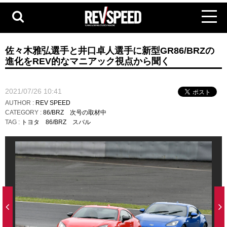
佐々木雅弘選手と井口卓人選手に新型GR86/BRZの
進化をREV的なマニアック視点から聞く
2021/07/26 10:41
AUTHOR :
REV SPEED
CATEGORY :
86/BRZ
次号の取材中
TAG :
トヨタ
86/BRZ
スバル