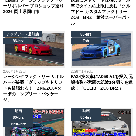
ーリボルバー プロショップ巡り
車でタイムの上限に挑む「クル
2026 岡山県岡山市
マドー カスタムファクトリー
ZC6 BRZ」筑波スーパーバト
ル
アップデート最前線
86-brz
86-brz
Tsb
2026年1月27日
2026年1月26日
レーシングファクトリー リボル
FA24換装車にA050 A1を投入 元
バーが提案「グリップもドリフ
嶋佑弥が悲願の筑波1分切りを達
トも欲張れる！ ZN6/ZC6×タ
成！「CLEiB ZC6 BRZ」
ーボのコンプリートパッケー
ジ」
動画
動画
86-brz
86-brz
Gr86-brz