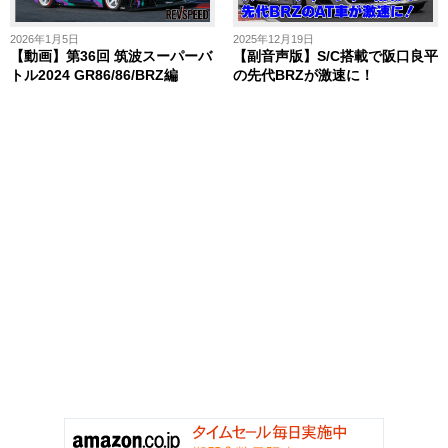
2026年1月5日
2025年12月19日
【動画】第36回 筑波スーパーバ
【副音声版】S/C搭載で阪口良平
トル2024 GR86/86/BRZ編
の先代BRZが激速に！