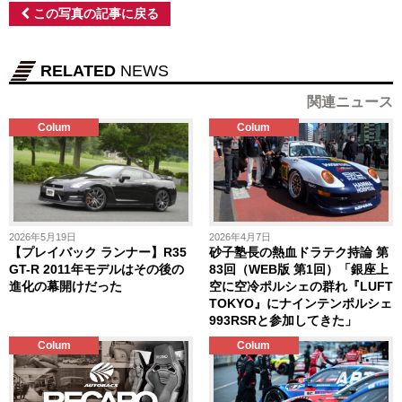
この写真の記事に戻る
RELATED
NEWS
関連ニュース
Colum
Colum
2026年5月19日
2026年4月7日
【プレイバック ランナー】R35
砂子塾長の熱血ドラテク持論 第
GT-R 2011年モデルはその後の
83回（WEB版 第1回）「銀座上
進化の幕開けだった
空に空冷ポルシェの群れ『LUFT
TOKYO』にナインテンポルシェ
993RSRと参加してきた」
Colum
Colum