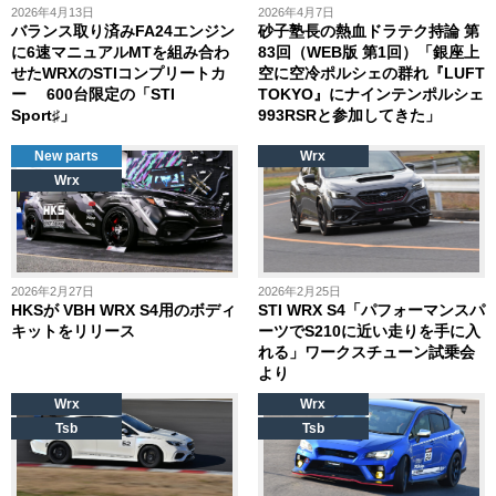
2026年4月13日
2026年4月7日
バランス取り済みFA24エンジン
砂子塾長の熱血ドラテク持論 第
に6速マニュアルMTを組み合わ
83回（WEB版 第1回）「銀座上
せたWRXのSTIコンプリートカ
空に空冷ポルシェの群れ『LUFT
ー 600台限定の「STI
TOKYO』にナインテンポルシェ
Sport♯」
993RSRと参加してきた」
New parts
Wrx
Wrx
2026年2月27日
2026年2月25日
HKSが VBH WRX S4用のボディ
STI WRX S4「パフォーマンスパ
キットをリリース
ーツでS210に近い走りを手に入
れる」ワークスチューン試乗会
より
Wrx
Wrx
Tsb
Tsb