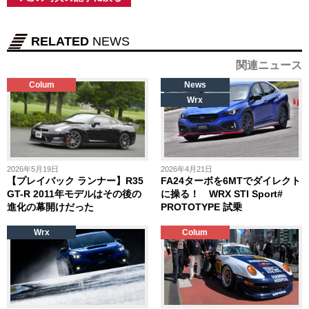
RELATED
NEWS
関連ニュース
Colum
News
Wrx
2026年5月19日
2026年4月21日
【プレイバック ランナー】R35
FA24ターボを6MTでダイレクト
GT-R 2011年モデルはその後の
に操る！ WRX STI Sport#
進化の幕開けだった
PROTOTYPE 試乗
Wrx
Colum