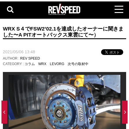
WRX S４でFSW2’02.1を達成したオーナーに聞きま
した〜A PITオートバックス東雲にて〜）
2021/05/06 13:48
AUTHOR :
REV SPEED
CATEGORY :
コラム
WRX
LEVORG
次号の取材中