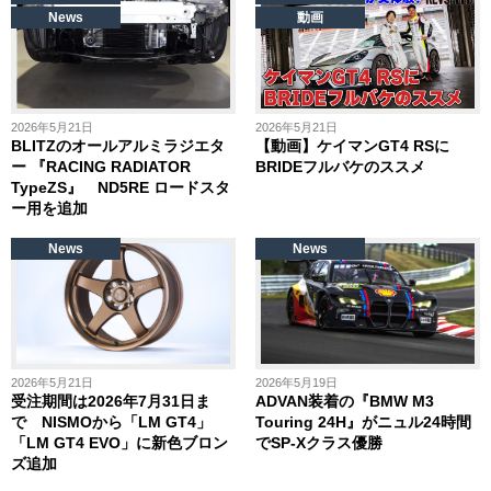
News
動画
2026年5月21日
2026年5月21日
BLITZのオールアルミラジエタ
【動画】ケイマンGT4 RSに
ー 『RACING RADIATOR
BRIDEフルバケのススメ
TypeZS』 ND5RE ロードスタ
ー用を追加
News
News
2026年5月21日
2026年5月19日
受注期間は2026年7月31日ま
ADVAN装着の『BMW M3
で NISMOから「LM GT4」
Touring 24H』がニュル24時間
「LM GT4 EVO」に新色ブロン
でSP-Xクラス優勝
ズ追加