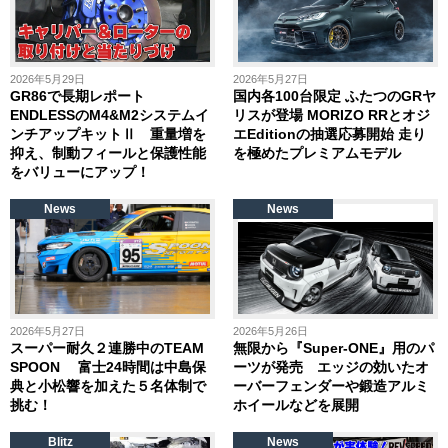
2026年5月29日
2026年5月27日
GR86で長期レポート
国内各100台限定 ふたつのGRヤ
ENDLESSのM4&M2システムイ
リスが登場 MORIZO RRとオジ
ンチアップキットⅡ 重量増を
エEditionの抽選応募開始 走り
抑え、制動フィールと保護性能
を極めたプレミアムモデル
をバリューにアップ！
News
News
2026年5月27日
2026年5月26日
スーパー耐久２連勝中のTEAM
無限から『Super-ONE』用のパ
SPOON 富士24時間は中島保
ーツが発売 エッジの効いたオ
典と小松響を加えた５名体制で
ーバーフェンダーや鍛造アルミ
挑む！
ホイールなどを展開
Blitz
News