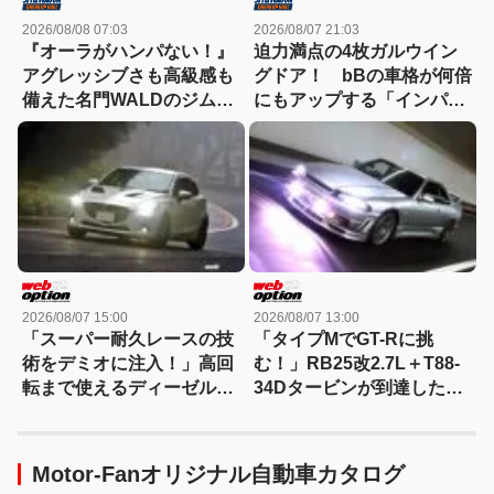
2026/08/08 07:03
2026/08/07 21:03
『オーラがハンパない！』
迫力満点の4枚ガルウイン
アグレッシブさも高級感も
グドア！ bBの車格が何倍
備えた名門WALDのジムニ
にもアップする「インパク
ーノマド用ボディキット
トVIP!!」規格外！
2026/08/07 15:00
2026/08/07 13:00
「スーパー耐久レースの技
「タイプMでGT-Rに挑
術をデミオに注入！」高回
む！」RB25改2.7L＋T88-
転まで使えるディーゼルタ
34Dタービンが到達した
ーボ仕様が熱い!!
300km/hの領域
Motor-Fanオリジナル自動車カタログ