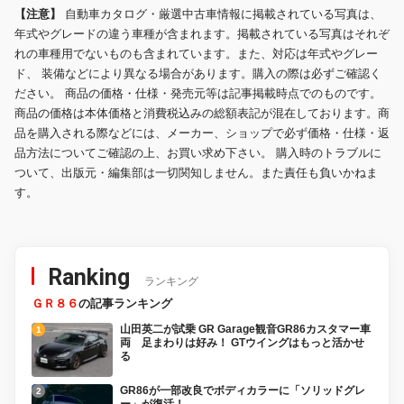
【注意】
自動車カタログ・厳選中古車情報に掲載されている写真は、
年式やグレードの違う車種が含まれます。掲載されている写真はそれぞ
れの車種用でないものも含まれています。また、対応は年式やグレー
ド、 装備などにより異なる場合があります。購入の際は必ずご確認く
ださい。 商品の価格・仕様・発売元等は記事掲載時点でのものです。
商品の価格は本体価格と消費税込みの総額表記が混在しております。商
品を購入される際などには、メーカー、ショップで必ず価格・仕様・返
品方法についてご確認の上、お買い求め下さい。 購入時のトラブルに
ついて、出版元・編集部は一切関知しません。また責任も負いかねま
す。
Ranking
ランキング
ＧＲ８６
の記事ランキング
山田英二が試乗 GR Garage観音GR86カスタマー車
両 足まわりは好み！ GTウイングはもっと活かせ
る
GR86が一部改良でボディカラーに「ソリッドグレ
ー」が復活！