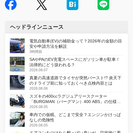
ヘッドラインニュース
電気自動車(EV)の補助金って？2026年の金額の目
安や申請方法を解説
3時間前
SAやPAのEV充電スペースにガソリン車が駐車！
法律的にどう扱われる？
2026.08.07
真夏の高速道路でタイヤが突然バースト!? 炎天下
のドライブ前に知っておくべき点検内容とは
2026.08.06
スズキの400ccラグジュアリースクーター
「BURGMAN（バーグマン）400 ABS」の仕様を
変更し、8月18日に発売
2026.08.05
車内での仮眠、どこまで安全？エンジンかけっぱ
なしの危険性
2026.08.05
エアコンをつけたら酸っぱい臭いが…目的地に着