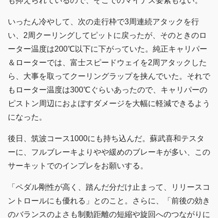
も抑えられているので、そこでのマイナス要素もない。
いったん冷やして、次の走行枠で3周連続アタックを行
い、2周クーリングしてピットに戻ったが、そのときのロ
ーター温度は200℃以下に下がっていた。純正キャリパー
＆ローターでは、富士スピードウェイを2周アタックした
ら、大事を取ってクーリングラップを挟んでいた。それで
もローター温度は300℃ぐらいあったので、キャリパーの
ピストン周辺におよぼすダメージを大幅に軽減できるよう
になった。
後日、筑波コース1000にも持ち込んだ。蘇武喜和テスタ
ーに、フルブレーキよりやや緩めのブレーキが多い、この
サーキットでのインプレをお願いする。
「ペダル剛性が高く、踏んだ分だけ止まって、リリースコ
ントロールにも優れる」とのこと。さらに、「前後の効き
のバランスのよさも制動距離の短縮や旋回へのつながりに