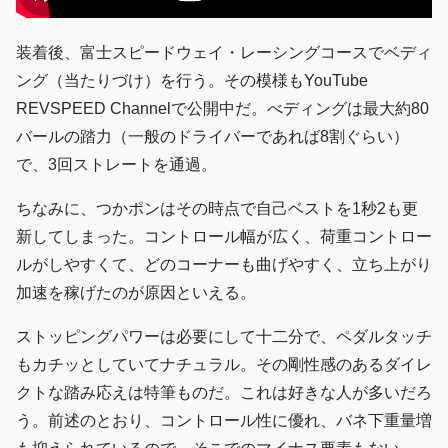
装着後、富士スピードウェイ・レーシングコースでベディ
ング（当たりづけ）を行う。その模様もYouTube
REVSPEED Channelで公開中だ。べディングは最大約80
バールの踏力（一般のドライバーであれば8割ぐらい）
で、3回ストレートを通過。
ちなみに、つかポンはその時点で自己ベストを1秒2も更
新してしまった。コントロール幅が広く、荷重コントロー
ルがしやすくて、どのコーナーも曲げやすく、立ち上がり
加速を稼げたのが原因といえる。
ストッピングパワーは必要にして十二分で、ペダルタッチ
もカチッとしていてナチュラル。その剛性感のあるダイレ
クトな踏み応えは特筆ものだ。これは好きな人が多いだろ
う。前述のとおり、コントロール性に優れ、バネ下重量増