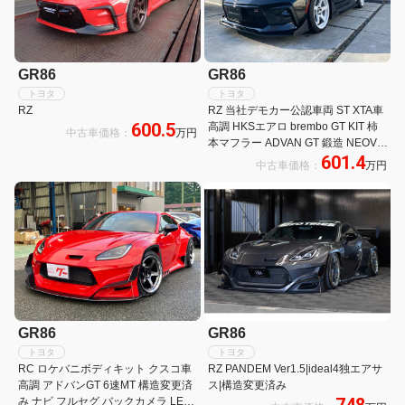
GR86
GR86
トヨタ
トヨタ
RZ
RZ 当社デモカー公認車両 ST XTA車
600.5
高調 HKSエアロ brembo GT KIT 柿
中古車価格：
万円
本マフラー ADVAN GT 鍛造 NEOVA
601.4
AD09 ALPINE 9型ナビ RECARO2脚
中古車価格：
万円
GR86
GR86
トヨタ
トヨタ
RC ロケバニボディキット クスコ車
RZ PANDEM Ver1.5|ideal4独エアサ
高調 アドバンGT 6速MT 構造変更済
ス|構造変更済み
み ナビ フルセグ バックカメラ LED