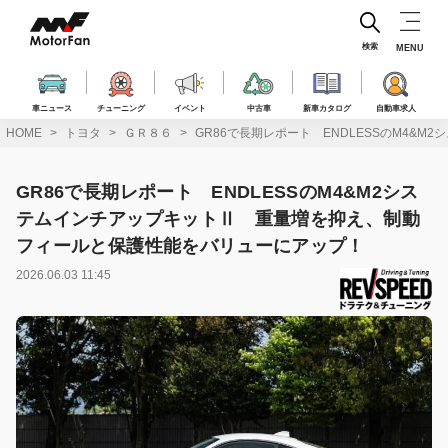
コ
ン
テ
検索
MENU
ン
ツ
へ
車ニュース
チューニング
イベント
中古車
新車カタログ
自動車求人
ス
HOME
トヨタ
ＧＲ８６
GR86で長期レポート ENDLESSのM4
キ
ッ
プ
GR86で長期レポート ENDLESSのM4&M2シス
テムインチアップキットⅡ 重量増を抑え、制動
フィールと保護性能をバリューにアップ！
2026.06.03 11:45