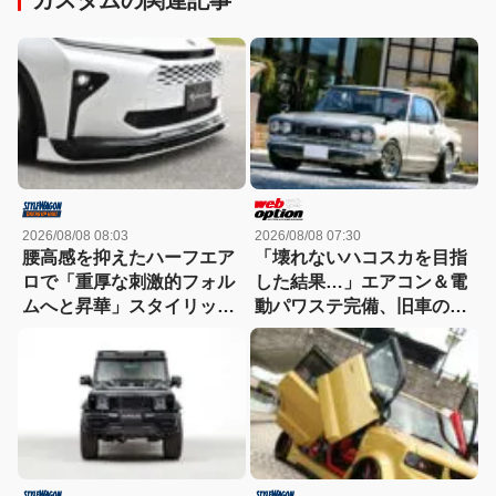
2026/08/08 08:03
2026/08/08 07:30
腰高感を抑えたハーフエア
「壊れないハコスカを目指
ロで「重厚な刺激的フォル
した結果…」エアコン＆電
ムへと昇華」スタイリッシ
動パワステ完備、旧車の常
ュなエステートを構築
識を覆すGT-R仕様のすべて