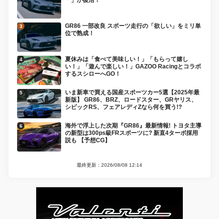
GR86 一部改良 スポーツ走行の「欲しい」をミリ単
位で熟成！
夏休みは「食べて美味しい！」「もらって嬉し
い！」「遊んで楽しい！」GAZOO Racingとコラボ
するスシローへGO！
いま新車で買える国産スポーツカー5選【2025年最
新版】 GR86、BRZ、ロードスター、GRヤリス、
シビックRS、フェアレディZなら何を買う!?
海外で浮上した次期『GR86』最新情報! トヨタ主導
の新型は300ps級FRスポーツに? 新直4ターボ採用
説も 【予想CG】
最終更新：2026/08/08 12:14