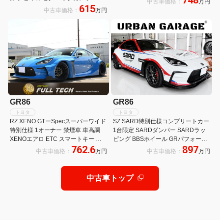
748
中古車価格：
万円
615
ヘッドライト
中古車価格：
万円
GR86
GR86
トヨタ
トヨタ
RZ XENO GTーSpecスーパーワイド
SZ SARD特別仕様コンプリートカー
特別仕様 1オーナー 禁煙車 車高調
1台限定 SARDダンパー SARDラッ
XENOエアロ ETC スマートキー 純
ピング BBSホイール GRパフォーマ
762.6
897
正メモリーナビ フルセグTV LEDヘ
ンスソフトウェア書換済み
中古車価格：
万円
中古車価格：
万円
ッドライト 18インチAW ドライブレ
コーダ
中古車トップ