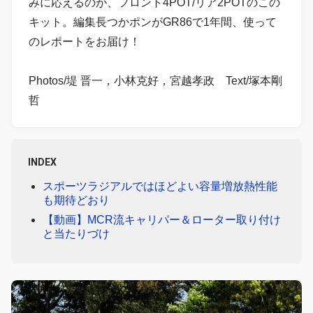
みに応えるのが、フロント4POT/リア2POTのこの
キット。編集長つかポンがGR86で1年間、使って
のレポートをお届け！
Photos/堤 晋一，小林克好，宮越孝政 Text/塚本剛
哲
INDEX
スポーツラジアルではほどよい容量増放熱性能
も期待どおり
【動画】MCR流キャリパー＆ローター取り付け
と当たりづけ