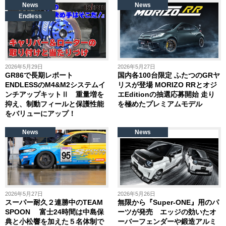
News
News
Endless
2026年5月29日
2026年5月27日
GR86で長期レポート
国内各100台限定 ふたつのGRヤ
ENDLESSのM4&M2システムイ
リスが登場 MORIZO RRとオジ
ンチアップキットⅡ 重量増を
エEditionの抽選応募開始 走り
抑え、制動フィールと保護性能
を極めたプレミアムモデル
をバリューにアップ！
News
News
2026年5月27日
2026年5月26日
スーパー耐久２連勝中のTEAM
無限から『Super-ONE』用のパ
SPOON 富士24時間は中島保
ーツが発売 エッジの効いたオ
典と小松響を加えた５名体制で
ーバーフェンダーや鍛造アルミ