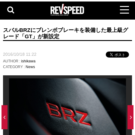
スバルBRZにブレンボブレーキを装備した最上級グ
レード「GT」が新設定
2016/10/18 11:22
AUTHOR :
ishikawa
CATEGORY :
News