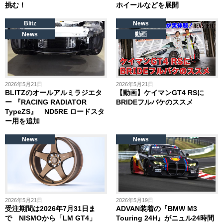
挑む！
ホイールなどを展開
Blitz
News
News
動画
2026年5月21日
2026年5月21日
BLITZのオールアルミラジエタ
【動画】ケイマンGT4 RSに
ー 『RACING RADIATOR
BRIDEフルバケのススメ
TypeZS』 ND5RE ロードスタ
ー用を追加
News
News
2026年5月21日
2026年5月19日
受注期間は2026年7月31日ま
ADVAN装着の『BMW M3
で NISMOから「LM GT4」
Touring 24H』がニュル24時間