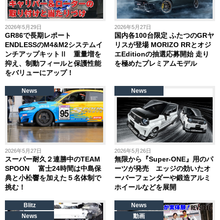
2026年5月29日
2026年5月27日
GR86で長期レポート
国内各100台限定 ふたつのGRヤ
ENDLESSのM4&M2システムイ
リスが登場 MORIZO RRとオジ
ンチアップキットⅡ 重量増を
エEditionの抽選応募開始 走り
抑え、制動フィールと保護性能
を極めたプレミアムモデル
をバリューにアップ！
News
News
2026年5月27日
2026年5月26日
スーパー耐久２連勝中のTEAM
無限から『Super-ONE』用のパ
SPOON 富士24時間は中島保
ーツが発売 エッジの効いたオ
典と小松響を加えた５名体制で
ーバーフェンダーや鍛造アルミ
挑む！
ホイールなどを展開
Blitz
News
News
動画