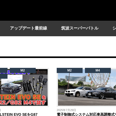
アップデート最前線
筑波スーパーバトル
M2
M2
M4
日
2025年7月29日
STEIN EVO SEをG87
電子制御式システム対応車高調整式