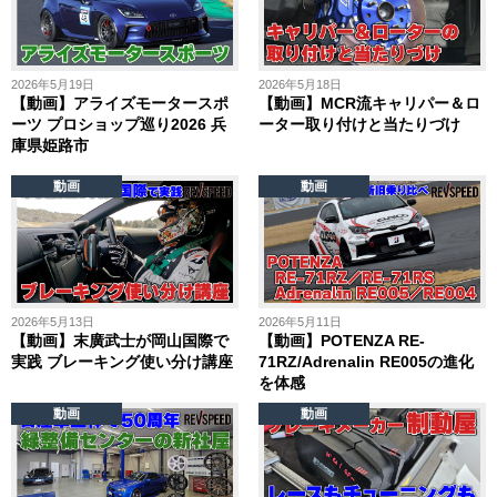
2026年5月19日
2026年5月18日
【動画】アライズモータースポ
【動画】MCR流キャリパー＆ロ
ーツ プロショップ巡り2026 兵
ーター取り付けと当たりづけ
庫県姫路市
動画
動画
2026年5月13日
2026年5月11日
【動画】末廣武士が岡山国際で
【動画】POTENZA RE-
実践 ブレーキング使い分け講座
71RZ/Adrenalin RE005の進化
を体感
動画
動画