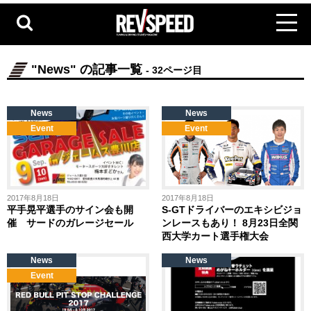
"News" の記事一覧
- 32ページ目
News
News
Event
Event
2017年8月18日
2017年8月18日
平手晃平選手のサイン会も開
S-GTドライバーのエキシビジョ
催 サードのガレージセール
ンレースもあり！ 8月23日全関
西大学カート選手権大会
News
News
Event