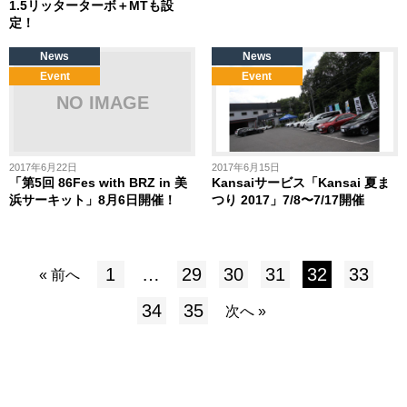
1.5リッターターボ＋MTも設
定！
News
News
Event
Event
2017年6月22日
2017年6月15日
「第5回 86Fes with BRZ in 美
Kansaiサービス「Kansai 夏ま
浜サーキット」8月6日開催！
つり 2017」7/8〜7/17開催
1
…
29
30
31
32
33
« 前へ
34
35
次へ »