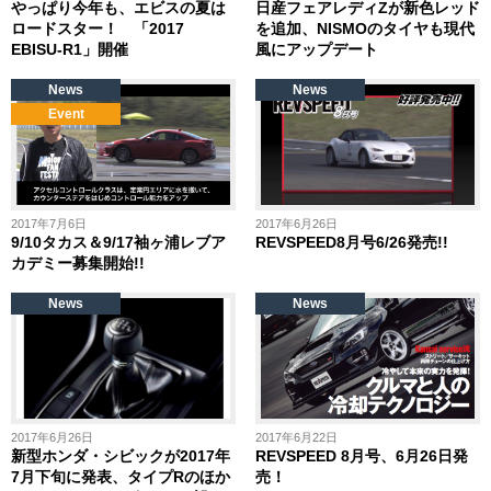
やっぱり今年も、エビスの夏は
日産フェアレディZが新色レッド
ロードスター！ 「2017
を追加、NISMOのタイヤも現代
EBISU-R1」開催
風にアップデート
News
News
Event
2017年7月6日
2017年6月26日
9/10タカス＆9/17袖ヶ浦レブア
REVSPEED8月号6/26発売!!
カデミー募集開始!!
News
News
2017年6月26日
2017年6月22日
新型ホンダ・シビックが2017年
REVSPEED 8月号、6月26日発
7月下旬に発表、タイプRのほか
売！