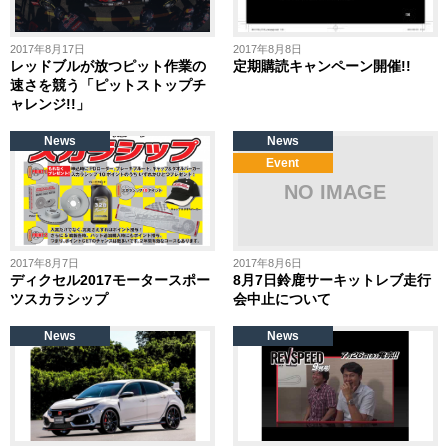
2017年8月17日
2017年8月8日
レッドブルが放つピット作業の
定期購読キャンペーン開催!!
速さを競う「ピットストップチ
ャレンジ!!」
News
News
Event
2017年8月7日
2017年8月6日
ディクセル2017モータースポー
8月7日鈴鹿サーキットレブ走行
ツスカラシップ
会中止について
News
News