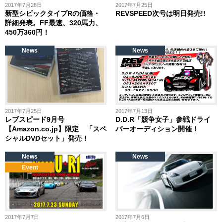
2017年7月28日
2017年7月25日
新型シビックタイプRの価格・
REVSPEED次号は明日発売!!
詳細発表。FF最速、320馬力、
450万360円！
News
News
2017年7月25日
2017年7月13日
レブスピード9月号
D.D.R「競争女子」参戦ドライ
【Amazon.co.jp】限定 「スペ
バーオーディション開催！
シャルDVDセット」発売！
News
News
Event
2017年7月7日
2017年7月6日