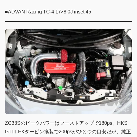
■ADVAN Racing TC-4 17×8.0J inset 45
ZC33Sのピークパワーはブーストアップで180ps、HKS
GTⅢ-FXタービン換装で200psがひとつの目安だが、純正