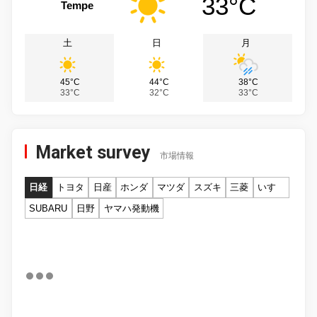
33°C
Tempe
土
日
月
45°C
44°C
38°C
33°C
32°C
33°C
Market survey
市場情報
日経
トヨタ
日産
ホンダ
マツダ
スズキ
三菱
いすゞ
SUBARU
日野
ヤマハ発動機