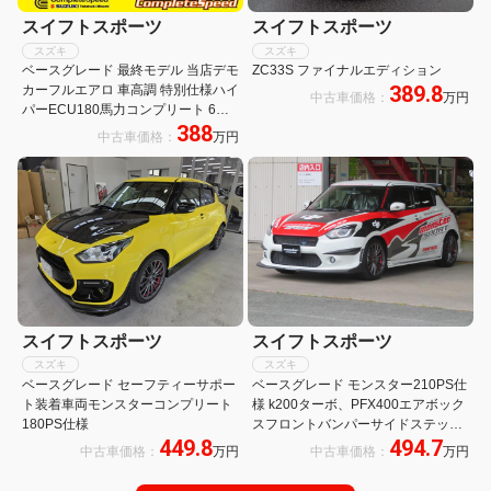
スイフトスポーツ
スイフトスポーツ
スズキ
スズキ
ベースグレード 最終モデル 当店デモ
ZC33S ファイナルエディション
389.8
カーフルエアロ 車高調 特別仕様ハイ
中古車価格：
万円
パーECU180馬力コンプリート 6速
388
マニュアルミッション アダクティブ
中古車価格：
万円
クルーズコントロール シートヒータ
ー
スイフトスポーツ
スイフトスポーツ
スズキ
スズキ
ベースグレード セーフティーサポー
ベースグレード モンスター210PS仕
ト装着車両モンスターコンプリート
様 k200ターボ、PFX400エアボック
180PS仕様
スフロントバンパーサイドステップ
449.8
494.7
リヤバンパーリヤウイングKWサス
中古車価格：
万円
中古車価格：
万円
ペンションMSブレーキパッドブース
トメーターOSLSDMSホイール