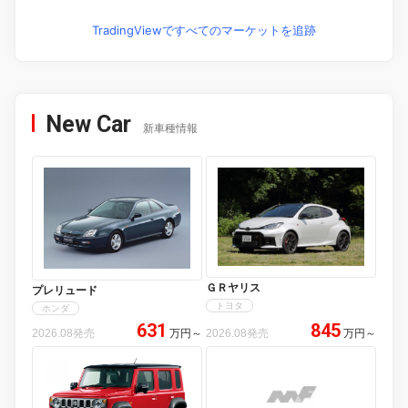
TradingViewですべてのマーケットを追跡
New Car
新車種情報
ＧＲヤリス
プレリュード
トヨタ
ホンダ
631
845
2026.08発売
万円
～
2026.08発売
万円
～