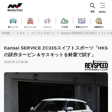
コ
ン
テ
検索
MENU
ン
ツ
へ
車ニュース
チューニング
イベント
中古車
新車カタログ
自動車求人
ス
HOME
スズキ
スイフトスポーツ
Kansai SERVICE ZC33S
キ
ッ
プ
Kansai SERVICE ZC33Sスイフトスポーツ「HKS
の試作タービン＆サスキットを鈴鹿で試す」
2026.06.10 08:00