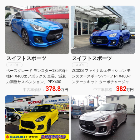
スイフトスポーツ
スイフトスポーツ
スズキ
スズキ
ベースグレード モンスター185PS仕
ZC33S ファイナルエディション モ
様PFX400エアボックス 全長、減衰
ンスタースポーツパーツ PFX400イ
力調整サスペンション、PFX400エ
ンテークキット ターボチャージャー
378.8
382
アボックス、エンジンECU書き換え
MXK20 SpーXデュアルスポーツマフ
中古車価格：
万円
中古車価格：
万円
ラー カーボンGTウイング セキュリ
ティ ドラレコ 全方位カメラ セイフ
ティーサポート