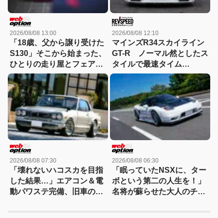
2026/08/08 13:00
2026/08/08 12:10
「18歳、父から譲り受けた
マインズR34スカイライン
S130」そこから始まった、
GT-R ノーマル然としたス
ひとりの走り屋とフェアレ
タイルで最速タイム
ディZの物語
Playbackチューニングヒー
ローズ
2026/08/08 07:30
2026/08/08 06:30
「壊れないハコスカを目指
「眠っていたNSXに、ター
した結果…」エアコン＆電
ボという第二の人生を！」
動パワステ完備、旧車の常
名将が蘇らせた大人のチュ
識を覆すGT-R仕様のすべて
ーンドに迫る