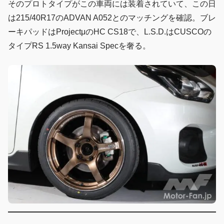
そのプロトタイプがこの車両には装着されていて、この日
は215/40R17のADVAN A052とのマッチングを確認。ブレ
ーキパッドはProjectμのHC CS18で、L.S.D.はCUSCOの
タイプRS 1.5way Kansai Specを奢る。