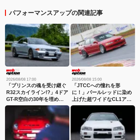
パフォーマンスアップの関連記事
2026/08/08 17:00
2026/08/08 15:00
「プリンスの魂を受け継ぐ
「JTCCへの憧れを形
R32スカイライン!?」4ドア
に！」パールレッドに染め
GT-R空白の30年を埋めた
上げた超ワイドなCL1アコ
『GTB-4』という存在
ードユーロRの美学