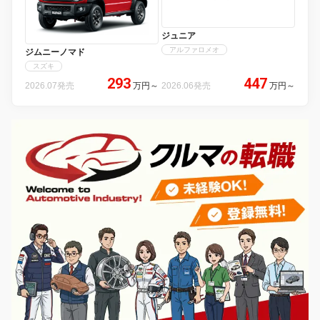
ジュニア
アルファロメオ
ジムニーノマド
スズキ
293
447
2026.07発売
万円
～
2026.06発売
万円
～