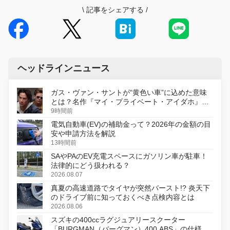
\
記事をシェアする
/
ヘッドラインニュース
ガス・ヴァン・サントが“黄色い車”に込めた意味
とは？名作『マイ・プライベート・アイダホ』が
初のデジタルリマスター版で復活
9時間前
電気自動車(EV)の補助金って？2026年の金額の目
安や申請方法を解説
13時間前
SAやPAのEV充電スペースにガソリン車が駐車！
法律的にどう扱われる？
2026.08.07
真夏の高速道路でタイヤが突然バースト!? 炎天下
のドライブ前に知っておくべき点検内容とは
2026.08.06
スズキの400ccラグジュアリースクーター
「BURGMAN（バーグマン）400 ABS」の仕様を