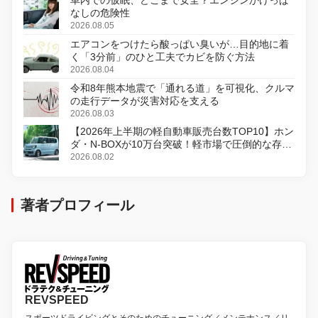
車内での仮眠、どこまで安全？エンジンかけっぱ
なしの危険性
2026.08.05
エアコンをつけたら酸っぱい臭いが…目的地に着
く「3分前」のひと工夫でカビを防ぐ方法
2026.08.04
令和8年熊本地震で「通れる道」を可視化、クルマ
の走行データが災害対応を支える
2026.08.03
【2026年上半期の軽自動車販売台数TOP10】ホン
ダ・N-BOXが10万台突破！軽市場で圧倒的な存在
感
2026.08.02
著者プロフィール
REVSPEED