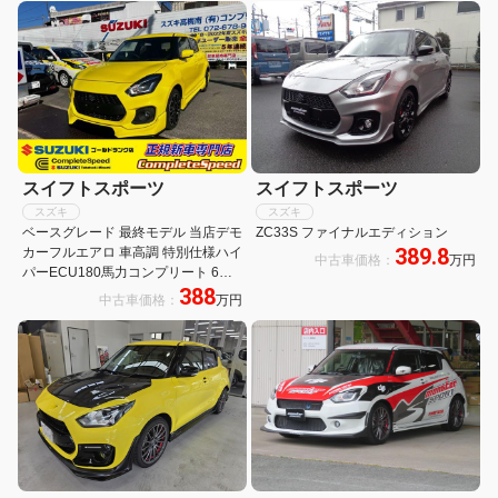
ティ ドラレコ 全方位カメラ セイフ
ティーサポート
スイフトスポーツ
スイフトスポーツ
スズキ
スズキ
ベースグレード 最終モデル 当店デモ
ZC33S ファイナルエディション
389.8
カーフルエアロ 車高調 特別仕様ハイ
中古車価格：
万円
パーECU180馬力コンプリート 6速
388
マニュアルミッション アダクティブ
中古車価格：
万円
クルーズコントロール シートヒータ
ー