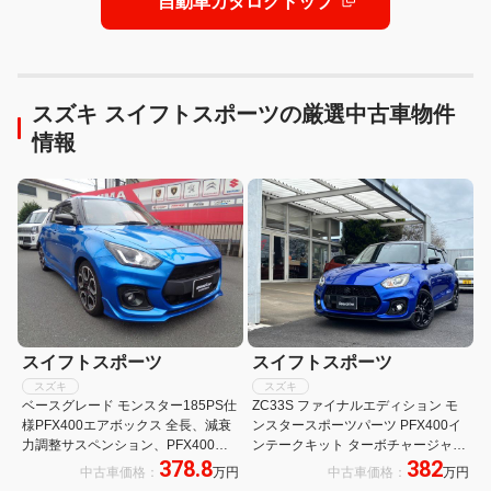
自動車カタログトップ
スズキ スイフトスポーツの厳選中古車物件
情報
スイフトスポーツ
スイフトスポーツ
スズキ
スズキ
ベースグレード モンスター185PS仕
ZC33S ファイナルエディション モ
様PFX400エアボックス 全長、減衰
ンスタースポーツパーツ PFX400イ
力調整サスペンション、PFX400エ
ンテークキット ターボチャージャー
378.8
382
アボックス、エンジンECU書き換え
MXK20 SpーXデュアルスポーツマフ
中古車価格：
万円
中古車価格：
万円
ラー カーボンGTウイング セキュリ