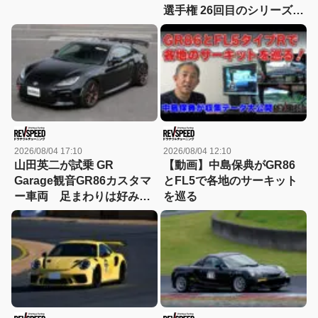
選手権 26回目のシリーズチ
ャンピオンを獲得 連続タ
イトル記録も更新
2026/08/04 17:10
2026/08/04 12:10
山田英二が試乗 GR
【動画】中島保典がGR86
Garage観音GR86カスタマ
とFL5で各地のサーキット
ー車両 足まわりは好み！
を巡る
GTウイングはもっと活かせ
る