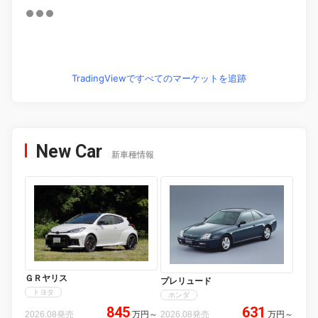
TradingViewですべてのマーケットを追跡
New Car
新車種情報
ＧＲヤリス
プレリュード
トヨタ
ホンダ
845
631
2026.08発売
万円
～
2026.08発売
万円
～