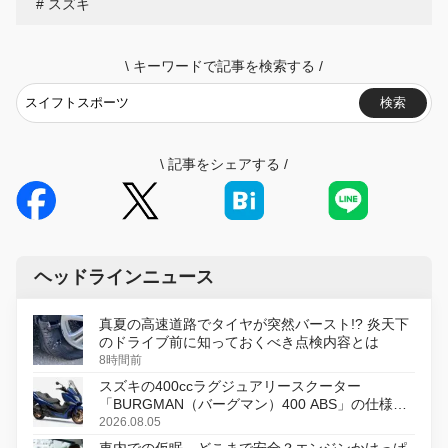
スズキ
\
キーワードで記事を検索する
/
検索
\
記事をシェアする
/
ヘッドラインニュース
真夏の高速道路でタイヤが突然バースト!? 炎天下
のドライブ前に知っておくべき点検内容とは
8時間前
スズキの400ccラグジュアリースクーター
「BURGMAN（バーグマン）400 ABS」の仕様を
変更し、8月18日に発売
2026.08.05