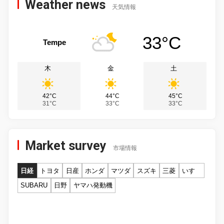
Weather news
天気情報
33°C
Tempe
木
金
土
42°C
44°C
45°C
31°C
33°C
33°C
Market survey
市場情報
日経
トヨタ
日産
ホンダ
マツダ
スズキ
三菱
いすゞ
SUBARU
日野
ヤマハ発動機