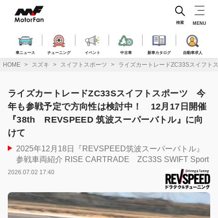
コ
ン
テ
検索
MENU
ン
ツ
へ
車ニュース
チューニング
イベント
中古車
新車カタログ
自動車求人
ス
HOME
スズキ
スイフトスポーツ
ライズカートレードZC33Sスイフトス
キ
ッ
プ
ライズカートレードZC33Sスイフトスポーツ 今
年も参戦予定で方向性は検討中！ 12月17日開催
『38th REVSPEED 筑波スーパーバトル』に向
けて
2025年12月18日『REVSPEED筑波スーパーバトル』
参戦車両紹介 RISE CARTRADE ZC33S SWIFT Sport
2026.07.02 17:40