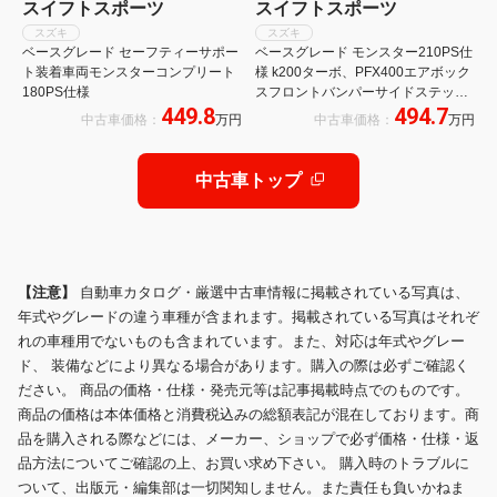
スイフトスポーツ
スイフトスポーツ
スズキ
スズキ
ベースグレード セーフティーサポー
ベースグレード モンスター210PS仕
ト装着車両モンスターコンプリート
様 k200ターボ、PFX400エアボック
180PS仕様
スフロントバンパーサイドステップ
449.8
494.7
リヤバンパーリヤウイングKWサス
中古車価格：
万円
中古車価格：
万円
ペンションMSブレーキパッドブース
トメーターOSLSDMSホイール
中古車トップ
【注意】
自動車カタログ・厳選中古車情報に掲載されている写真は、
年式やグレードの違う車種が含まれます。掲載されている写真はそれぞ
れの車種用でないものも含まれています。また、対応は年式やグレー
ド、 装備などにより異なる場合があります。購入の際は必ずご確認く
ださい。 商品の価格・仕様・発売元等は記事掲載時点でのものです。
商品の価格は本体価格と消費税込みの総額表記が混在しております。商
品を購入される際などには、メーカー、ショップで必ず価格・仕様・返
品方法についてご確認の上、お買い求め下さい。 購入時のトラブルに
ついて、出版元・編集部は一切関知しません。また責任も負いかねま