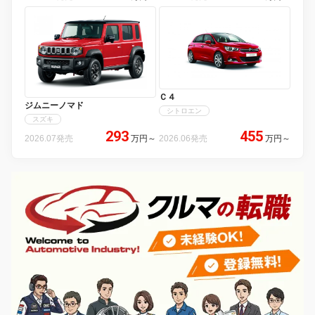
Ｃ４
ジムニーノマド
シトロエン
スズキ
293
455
2026.07発売
万円
～
2026.06発売
万円
～