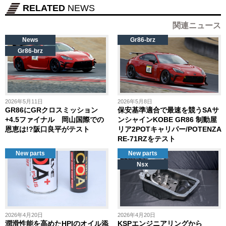
RELATED
NEWS
関連ニュース
News
Gr86-brz
Gr86-brz
2026年5月11日
2026年5月8日
GR86にGRクロスミッション
保安基準適合で最速を競うSAサ
+4.5ファイナル 岡山国際での
ンシャインKOBE GR86 制動屋
恩恵は!?阪口良平がテスト
リア2POTキャリパー/POTENZA
RE-71RZをテスト
New parts
New parts
Nsx
2026年4月20日
2026年4月20日
潤滑性能を高めたHPIのオイル添
KSPエンジニアリングから