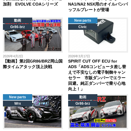
加剤 EVOLVE COAシリーズ
NA1/NA2 NSX用のオイルパンバ
ッフルプレートが登場
動画
New parts
Gr86-brz
Civic
2026年4月2日
2026年3月17日
【動画】第2回GR86/BRZ岡山国
SPIRIT CUT OFF ECU for
際タイムアタック頂上決戦
ADS「ADSコンピュータ差し替
えで不安なしの電子制御キャン
セラー 市販ダンパーでエラー
回避。純正ダンパーで乗り心地
向上！」
New parts
動画
Wrx
Gr86-brz