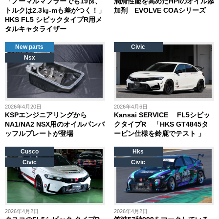
「ノーマルマフラーでも19㎰、
潤滑性能を高めたHPIのオイル添
トルクは2.3㎏-mも差がつく！」
加剤 EVOLVE COAシリーズ
HKS FL5 シビックタイプR用メ
タルキャタライザー
New parts
Civic
Nsx
2026年4月20日
2026年4月6日
KSPエンジニアリングから
Kansai SERVICE FL5シビッ
NA1/NA2 NSX用のオイルパンバ
クタイプR 「HKS GT4845タ
ッフルプレートが登場
ービン仕様を鈴鹿でテスト 」
Cusco
Hks
Civic
Civic
2026年4月2日
2026年4月2日