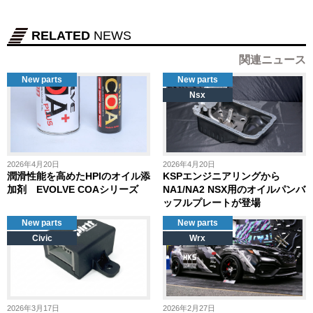
RELATED
NEWS
関連ニュース
New parts
New parts
Nsx
2026年4月20日
2026年4月20日
潤滑性能を高めたHPIのオイル添
KSPエンジニアリングから
加剤 EVOLVE COAシリーズ
NA1/NA2 NSX用のオイルパンバ
ッフルプレートが登場
New parts
New parts
Civic
Wrx
2026年3月17日
2026年2月27日