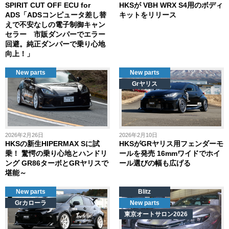
SPIRIT CUT OFF ECU for
HKSが VBH WRX S4用のボディ
ADS「ADSコンピュータ差し替
キットをリリース
えで不安なしの電子制御キャン
セラー 市販ダンパーでエラー
回避。純正ダンパーで乗り心地
向上！」
New parts
New parts
Grヤリス
2026年2月26日
2026年2月10日
HKSの新生HIPERMAX Sに試
HKSがGRヤリス用フェンダーモ
乗！ 驚愕の乗り心地とハンドリ
ールを発売 16mmワイドでホイ
ング GR86ターボとGRヤリスで
ール選びの幅も広げる
堪能～
New parts
Blitz
Grカローラ
New parts
東京オートサロン2026