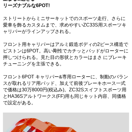
リーズナブルな6POT!
ストリートからミニサーキットでのスポーツ走行、さらに
愛車を飾るカスタムまで、求めやすいZC33S用スポーツキ
ャリパーがラインアップされる。
フロント用キャリパーはアルミ鍛造ボディの2ピース構造で
ピストンは6POT。高い剛性でカチッとパッドがローターに
押しつけられる。見た目の形状とカラーはまさ にブレーキ
チューニングを主張できる。
フロント6POT キャリパー&専用ローターに、制動のバラン
スが取れるリア用パッド、加えて前後ブレーキホース一式
で価格は30万8000円(税込み)。ZC32Sスイフトスポーツ用
とHA36Sアルトワークス(FF)用も同じキット内容、同価格
で設定がある。