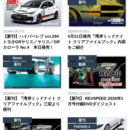
新刊
2026年4月27日
2026年4月18日
【新刊】ハイパーレブ vol.294
4月21日発売『湾岸ミッドナイ
トヨタGRヤリス／ヤリス／GR
ト クリアファイルブック』内容
カローラ No.4 本日発売！
をご紹介
News
新刊
新刊
動画
2026年4月17日
2025年11月22日
【新刊】『湾岸ミッドナイト ク
【新刊】 REVSPEED 2026年1
リアファイルブック』三栄より
月号付録DVDダイジェスト
発刊
新刊
新刊
Fairlady-z