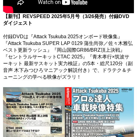
【新刊】REVSPEED 2025年5月号（3/26発売）付録DVD
ダイジェスト
付録DVDは『Attack Tsukuba 2025オンボード映像集』
『Attack Tsukuba SUPER LAP 0129 蒲生尚弥／佐々木雅弘
ベスト更新ラッシュ』『岡山国際GR86/BRZ頂上決戦』
『セントラルサーキットCTAC 2025』『青木孝行×筑波サ
ーキット 最新サスキット実力検証』の5本・総尺120分（副
音声 木下みつひろマニアック解説付き）で、ドラテク＆チ
ューニングの学べる映像がズラリ！