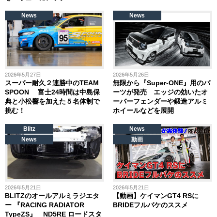
News
News
2026年5月27日
2026年5月26日
スーパー耐久２連勝中のTEAM
無限から『Super-ONE』用のパ
SPOON 富士24時間は中島保
ーツが発売 エッジの効いたオ
典と小松響を加えた５名体制で
ーバーフェンダーや鍛造アルミ
挑む！
ホイールなどを展開
Blitz
News
News
動画
2026年5月21日
2026年5月21日
BLITZのオールアルミラジエタ
【動画】ケイマンGT4 RSに
ー 『RACING RADIATOR
BRIDEフルバケのススメ
TypeZS』 ND5RE ロードスタ