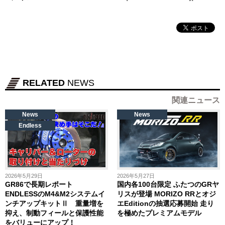
RELATED
NEWS
関連ニュース
News
News
Endless
2026年5月29日
2026年5月27日
GR86で長期レポート
国内各100台限定 ふたつのGRヤ
ENDLESSのM4&M2システムイ
リスが登場 MORIZO RRとオジ
ンチアップキットⅡ 重量増を
エEditionの抽選応募開始 走り
抑え、制動フィールと保護性能
を極めたプレミアムモデル
をバリューにアップ！