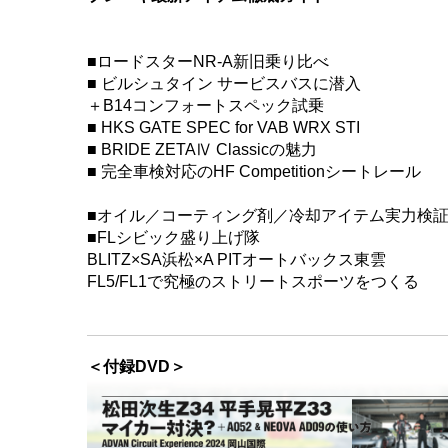
■ロードスターNR-A新旧乗り比べ
■ ビルシュタイン サービスバスに潜入
＋B14コンフォートスペック試乗
■ HKS GATE SPEC for VAB WRX STI
■ BRIDE ZETAⅣ Classicの魅力
■ 完全車検対応のHF Competitionシートレール
■オイル／コーティング剤／冷却アイテム実力検
■FLシビック盛り上げ隊
BLITZ×SA浜松×A PITオートバックス東雲
FL5/FL1で究極のストリートスポーツをつくる
＜付録DVD＞