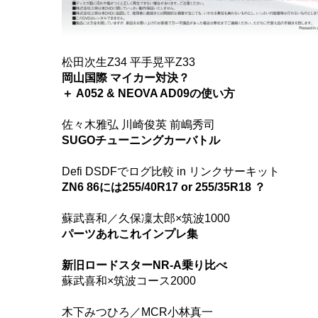
松田次生Z34 平手晃平Z33
岡山国際 マイカー対決？
＋ A052 & NEOVA AD09の使い方
佐々木雅弘 川崎俊英 前嶋秀司
SUGOチューニングカーバトル
Defi DSDFでログ比較 in リンクサーキット
ZN6 86には255/40R17 or 255/35R18 ？
蘇武喜和／久保凜太郎×筑波1000
パーツあれこれインプレ集
新旧ロードスターNR-A乗り比べ
蘇武喜和×筑波コース2000
木下みつひろ／MCR小林真一