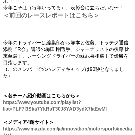
末‥‥‥。
今年こそは（毎年いってる）、表彰台に立ちたいな〜！！
＜前回のレースレポートはこちら＞
今年のドライバーは編集部から塚本と佐藤、ドラテク通信
添削『R会』講師の梅田 剛選手、ジャーナリストの後藤 比
東至選手、レーシングドライバーの蘇武喜和選手で優勝を
目指します。
（このメンバーでのハンディキャップは90秒となりまし
た）
＜各チーム紹介動画はこちらから＞
https://www.youtube.com/playlist?
list=PLF7I3Ska7YkRsT30J8YAD3ydX7IaEwMl_
＜メディア4耐サイト＞
https://www.mazda.com/ja/innovation/motorsports/media