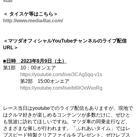
4tai/
＜ タイスケ等はこちら＞
http://www.media4tai.com/
＜マツダオフィシャルYouTubeチャンネルのライブ配信
URL＞
■日時
2023
年
9
月
9
日（土）
第1部 10：00オンエア
https://youtube.com/live/3CAg5qq-v1s
第2部 15:00オンエア
https://youtube.com/live/b6llOxWxoRg
レース当日はyoutubeでのライブ配信もありますが、現地で
はクルマ好きが楽しめるコンテンツが多数だけに、ぜひと
も筑波に訪れてほしいですね。マツダ車の同乗走行など、
さまざまな催しが行われます。「ふれあいタイム」ではレ
ブスピード特製クリアファイルをプレゼント。ぜひレブス