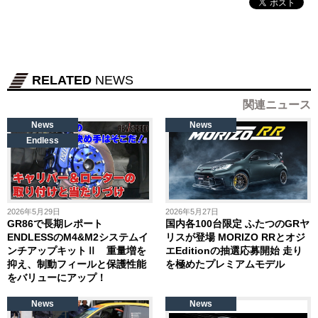
RELATED
NEWS
関連ニュース
News
News
Endless
2026年5月29日
2026年5月27日
GR86で長期レポート
国内各100台限定 ふたつのGRヤ
ENDLESSのM4&M2システムイ
リスが登場 MORIZO RRとオジ
ンチアップキットⅡ 重量増を
エEditionの抽選応募開始 走り
抑え、制動フィールと保護性能
を極めたプレミアムモデル
をバリューにアップ！
News
News