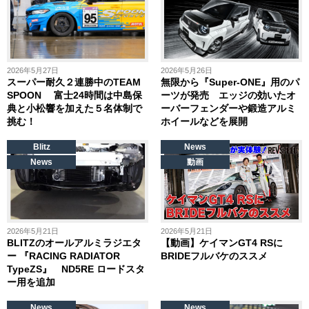
2026年5月27日
2026年5月26日
スーパー耐久２連勝中のTEAM
無限から『Super-ONE』用のパ
SPOON 富士24時間は中島保
ーツが発売 エッジの効いたオ
典と小松響を加えた５名体制で
ーバーフェンダーや鍛造アルミ
挑む！
ホイールなどを展開
Blitz
News
News
動画
2026年5月21日
2026年5月21日
BLITZのオールアルミラジエタ
【動画】ケイマンGT4 RSに
ー 『RACING RADIATOR
BRIDEフルバケのススメ
TypeZS』 ND5RE ロードスタ
ー用を追加
News
News