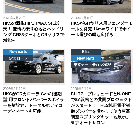
2026年2月26日
2026年2月10日
HKSの新生HIPERMAX Sに試
HKSがGRヤリス用フェンダーモ
乗！ 驚愕の乗り心地とハンドリ
ールを発売 16mmワイドでホイ
ング GR86ターボとGRヤリスで
ール選びの幅も広げる
堪能～
New parts
Blitz
Grカローラ
New parts
東京オートサロン2026
2026年2月10日
2026年2月4日
HKSがGRカローラ Gen2(後期
BLITZ「プレリュードとN-ONE
型)用フロントバンパースポイラ
でSA浜松との共同プロジェクト
ーを新設定。トータルボディコ
がスタート！ FL5純正電子制
ーディネートも可能
御ダンパーを活かして使う車高
調整スプリングキットも展示」
東京オートサロン