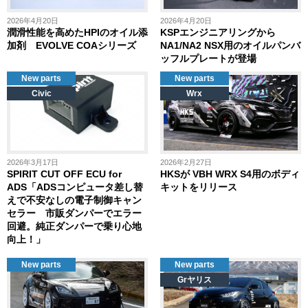
2026年4月20日
2026年4月20日
潤滑性能を高めたHPIのオイル添
KSPエンジニアリングから
加剤 EVOLVE COAシリーズ
NA1/NA2 NSX用のオイルパンバ
ッフルプレートが登場
New parts
New parts
Civic
Wrx
2026年3月17日
2026年2月27日
SPIRIT CUT OFF ECU for
HKSが VBH WRX S4用のボディ
ADS「ADSコンピュータ差し替
キットをリリース
えで不安なしの電子制御キャン
セラー 市販ダンパーでエラー
回避。純正ダンパーで乗り心地
向上！」
New parts
New parts
Grヤリス