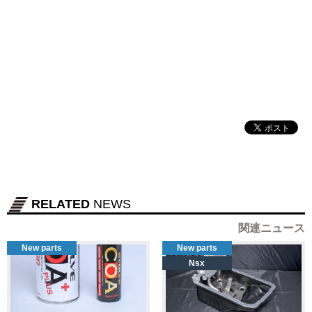
RELATED
NEWS
関連ニュース
New parts
New parts
Nsx