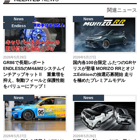
関連ニュース
News
News
Endless
2026年5月29日
2026年5月27日
GR86で長期レポート
国内各100台限定 ふたつのGRヤ
ENDLESSのM4&M2システムイ
リスが登場 MORIZO RRとオジ
ンチアップキットⅡ 重量増を
エEditionの抽選応募開始 走り
抑え、制動フィールと保護性能
を極めたプレミアムモデル
をバリューにアップ！
News
News
2026年5月27日
2026年5月26日