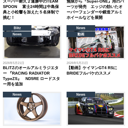
スーパー耐久２連勝中のTEAM
無限から『Super-ONE』用のパ
SPOON 富士24時間は中島保
ーツが発売 エッジの効いたオ
典と小松響を加えた５名体制で
ーバーフェンダーや鍛造アルミ
挑む！
ホイールなどを展開
Blitz
News
News
動画
2026年5月21日
2026年5月21日
BLITZのオールアルミラジエタ
【動画】ケイマンGT4 RSに
ー 『RACING RADIATOR
BRIDEフルバケのススメ
TypeZS』 ND5RE ロードスタ
ー用を追加
News
News