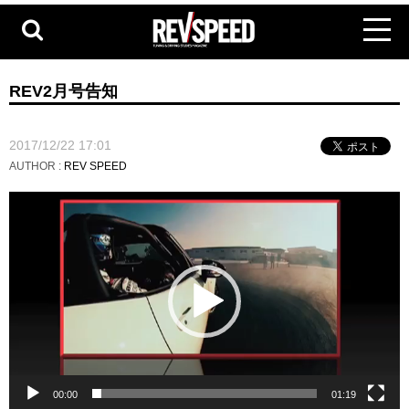
REV2月号告知
2017/12/22 17:01
AUTHOR :
REV SPEED
動
画
プ
レ
ー
ヤ
ー
00:00
01:19