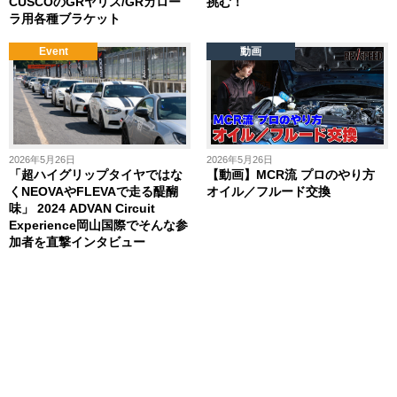
CUSCOのGRヤリス/GRカロー
挑む！
ラ用各種ブラケット
Event
動画
2026年5月26日
2026年5月26日
「超ハイグリップタイヤではな
【動画】MCR流 プロのやり方
くNEOVAやFLEVAで走る醍醐
オイル／フルード交換
味」 2024 ADVAN Circuit
Experience岡山国際でそんな参
加者を直撃インタビュー