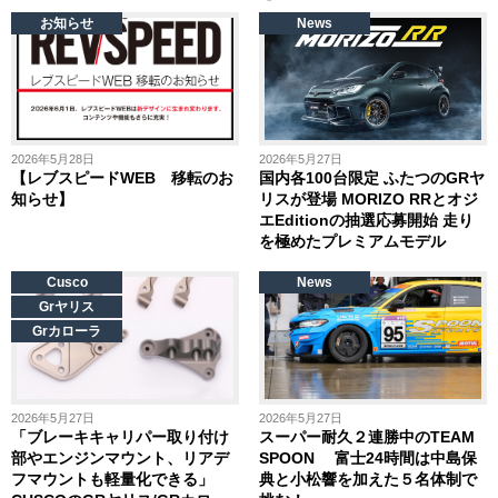
お知らせ
News
2026年5月28日
2026年5月27日
【レブスピードWEB 移転のお
国内各100台限定 ふたつのGRヤ
知らせ】
リスが登場 MORIZO RRとオジ
エEditionの抽選応募開始 走り
を極めたプレミアムモデル
Cusco
News
Grヤリス
Grカローラ
2026年5月27日
2026年5月27日
「ブレーキキャリパー取り付け
スーパー耐久２連勝中のTEAM
部やエンジンマウント、リアデ
SPOON 富士24時間は中島保
フマウントも軽量化できる」
典と小松響を加えた５名体制で