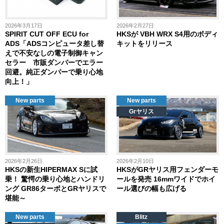
2026年3月17日
2026年2月27日
SPIRIT CUT OFF ECU for
HKSが VBH WRX S4用のボディ
ADS「ADSコンピュータ差し替
キットをリリース
えで不安なしの電子制御キャン
セラー 市販ダンパーでエラー
回避。純正ダンパーで乗り心地
向上！」
New parts
New parts
Grヤリス
2026年2月26日
2026年2月10日
HKSの新生HIPERMAX Sに試
HKSがGRヤリス用フェンダーモ
乗！ 驚愕の乗り心地とハンドリ
ールを発売 16mmワイドでホイ
ング GR86ターボとGRヤリスで
ール選びの幅も広げる
堪能～
New parts
Blitz