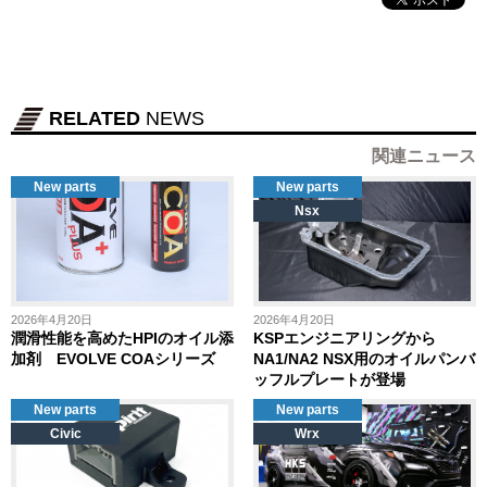
RELATED
NEWS
関連ニュース
New parts
New parts
Nsx
2026年4月20日
2026年4月20日
潤滑性能を高めたHPIのオイル添
KSPエンジニアリングから
加剤 EVOLVE COAシリーズ
NA1/NA2 NSX用のオイルパンバ
ッフルプレートが登場
New parts
New parts
Civic
Wrx