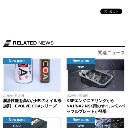
RELATED
NEWS
関連ニュース
New parts
New parts
Nsx
2026年4月20日
2026年4月20日
潤滑性能を高めたHPIのオイル添
KSPエンジニアリングから
加剤 EVOLVE COAシリーズ
NA1/NA2 NSX用のオイルパンバ
ッフルプレートが登場
New parts
New parts
Civic
Wrx