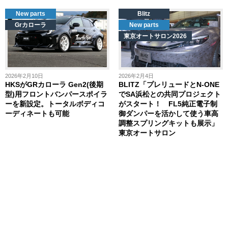
New parts
Blitz
Grカローラ
New parts
東京オートサロン2026
2026年2月10日
2026年2月4日
HKSがGRカローラ Gen2(後期
BLITZ「プレリュードとN-ONE
型)用フロントバンパースポイラ
でSA浜松との共同プロジェクト
ーを新設定。トータルボディコ
がスタート！ FL5純正電子制
ーディネートも可能
御ダンパーを活かして使う車高
調整スプリングキットも展示」
東京オートサロン