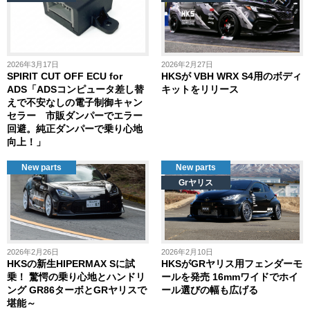
2026年3月17日
2026年2月27日
SPIRIT CUT OFF ECU for
HKSが VBH WRX S4用のボディ
ADS「ADSコンピュータ差し替
キットをリリース
えで不安なしの電子制御キャン
セラー 市販ダンパーでエラー
回避。純正ダンパーで乗り心地
向上！」
New parts
New parts
Grヤリス
2026年2月26日
2026年2月10日
HKSの新生HIPERMAX Sに試
HKSがGRヤリス用フェンダーモ
乗！ 驚愕の乗り心地とハンドリ
ールを発売 16mmワイドでホイ
ング GR86ターボとGRヤリスで
ール選びの幅も広げる
堪能～