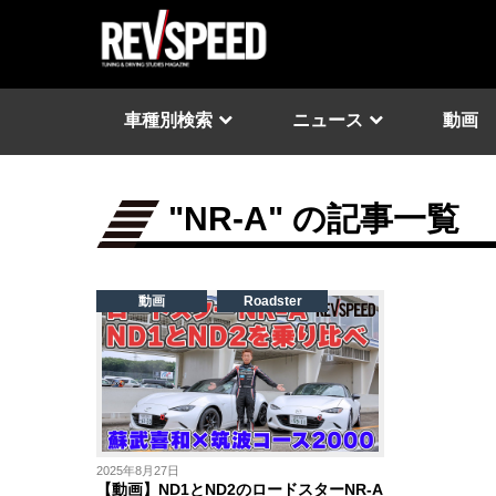
車種別検索
ニュース
動画
"NR-A" の記事一覧
動画
Roadster
2025年8月27日
【動画】ND1とND2のロードスターNR-A