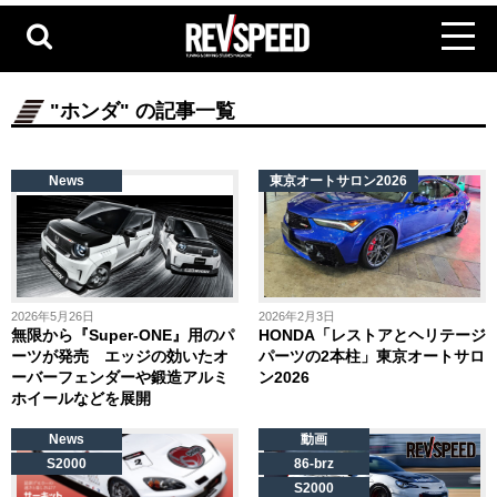
"ホンダ" の記事一覧
News
東京オートサロン2026
2026年5月26日
2026年2月3日
無限から『Super-ONE』用のパ
HONDA「レストアとヘリテージ
ーツが発売 エッジの効いたオ
パーツの2本柱」東京オートサロ
ーバーフェンダーや鍛造アルミ
ン2026
ホイールなどを展開
News
動画
S2000
86-brz
S2000