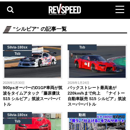
"シルビア" の記事一覧
Silvia-180sx
Tsb
Tsb
2026年1月30日
2026年1月24日
900psオーバーのD1GP車両が筑
バックストレート最高速が
波をタイムアタック「藤原優汰
220km/hまで向上 「ナイトー
S15 シルビア」筑波スーパーバ
自動車販売 S15 シルビア」筑波
トル
スーパーバトル
Silvia-180sx
動画
Tsb