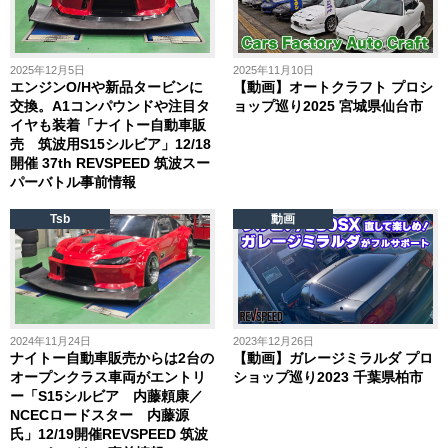
2025年12月5日
2025年11月10日
エンジンO/Hや新品タービンに
【動画】オートクラフト プロシ
交換。A1コンパウンドや注目タ
ョップ巡り2025 宮城県仙台市
イヤも装着「ナイトー自動車販
売 筑波用S15シルビア」12/18
開催 37th REVSPEED 筑波スー
パーバトル事前情報
Tsb
動画
2024年11月24日
2023年12月26日
ナイトー自動車販売からは2台の
【動画】ガレージミラルダ プロ
オープンクラス車両がエントリ
ショップ巡り2023 千葉県柏市
ー「S15シルビア 内藤頼康／
NCECロードスター 内藤源
氏」12/19開催REVSPEED 筑波