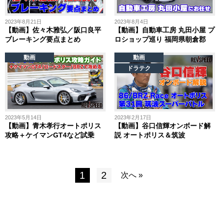
2023年8月21日
2023年8月4日
【動画】佐々木雅弘／阪口良平
【動画】自動車工房 丸田小屋 プ
ブレーキング要点まとめ
ロショップ巡り 福岡県朝倉郡
動画
動画
ドラテク
2023年5月14日
2023年2月17日
【動画】青木孝行オートポリス
【動画】谷口信輝オンボード解
攻略＋ケイマンGT4など試乗
説 オートポリス＆筑波
1
2
次へ »