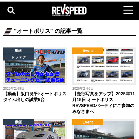
"オートポリス" の記事一覧
動画
Event
ドラテク
2026年2月9日
2026年2月6日
【動画】阪口良平×オートポリス
【走行写真をアップ】2025年11
タイム出しの試乗5台
月15日 オートポリス
REVSPEEDパーティにご参加の
みなさまへ
動画
Event