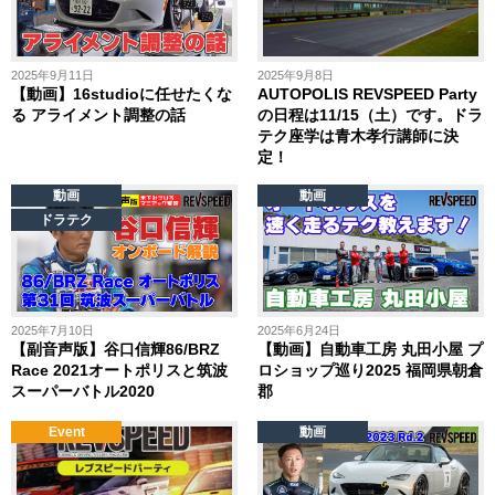
2025年9月11日
2025年9月8日
【動画】16studioに任せたくな
AUTOPOLIS REVSPEED Party
る アライメント調整の話
の日程は11/15（土）です。ドラ
テク座学は青木孝行講師に決
定！
動画
動画
ドラテク
2025年7月10日
2025年6月24日
【副音声版】谷口信輝86/BRZ
【動画】自動車工房 丸田小屋 プ
Race 2021オートポリスと筑波
ロショップ巡り2025 福岡県朝倉
スーパーバトル2020
郡
Event
動画