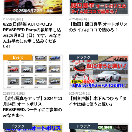
2025年6月6日
2025年4月6日
6/22(日)開催 AUTOPOLIS
【動画】阪口良平 オートポリス
REVSPEED Partyの参加申し込
のタイムはココで詰めろ！
みは6月8日（日）です。みなさ
んお早めにお申し込みくださ
い!!
Event
ドラテク
2025年2月19日
2024年10月1日
【走行写真をアップ】2024年11
【副音声版】木下みつひろ「タ
月24日 オートポリス
イヤは縦に使うと速い」
REVSPEEDパーティにご参加の
みなさまへ
ドラテク
ドラテク