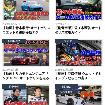
2024年8月17日
2024年7月3日
【動画】青木孝行×オートポリス
【副音声版】佐々木雅弘 オート
ウエット＆視線移動テク
ポリス攻略ガイド
Gr86-brz
ドラテク
2024年2月1日
2023年12月11日
【動画】サカモトエンジニアリ
【動画】谷口信輝 ウエットでも
ング GR86 オートポリスを走る
インプレならこの走り！
ドラテク
86-brz
Gr86-brz