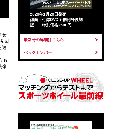
2026年1月26日発売
誌面＋付録DVD＋創刊号復刻
版 特別価格2500円
させ
最新号の詳細はこちら
、今回
る速
バックナンバー
らも
映像