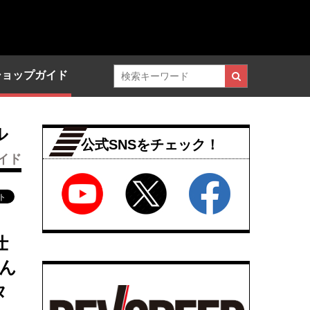
ショップガイド
ル
公式SNSをチェック！
イド
仕
刻ん
タ