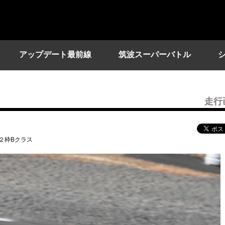
アップデート最前線
筑波スーパーバトル
走行
級２枠Bクラス