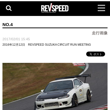
NO.4
走行画像
2017/02/01 15:45
2016年12月12日 REVSPEED SUZUKA CIRCUIT RUN MEETING