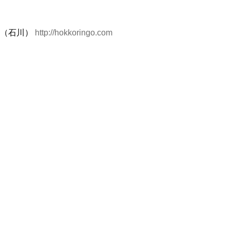
64（石川）
http://hokkoringo.com