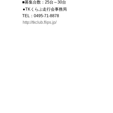
■募集台数：25台～30台
●TKくらぶ走行会事務局
TEL：0495-71-8878
http://tkclub.flips.jp/