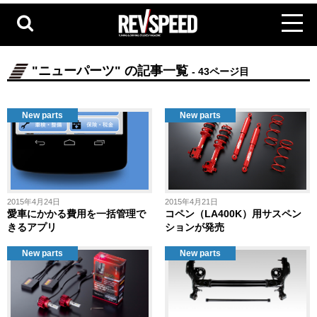
"ニューパーツ" の記事一覧
- 43ページ目
New parts
New parts
2015年4月24日
2015年4月21日
愛車にかかる費用を一括管理で
コペン（LA400K）用サスペン
きるアプリ
ションが発売
New parts
New parts