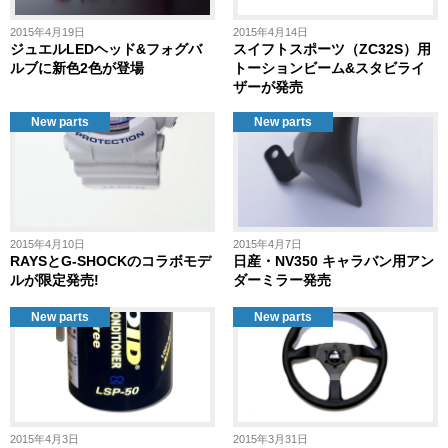
2015年4月19日
2015年4月14日
ジュエルLEDヘッド&フォグバ
スイフトスポーツ（ZC32S）用
ルブに新色2色が登場
トーションビーム&スタビライ
ザーが発売
New parts
New parts
2015年4月10日
2015年4月7日
RAYSとG-SHOCKのコラボモデ
日産・NV350 キャラバン用アン
ルが限定発売!
ダーミラー発売
New parts
New parts
2015年4月3日
2015年3月31日