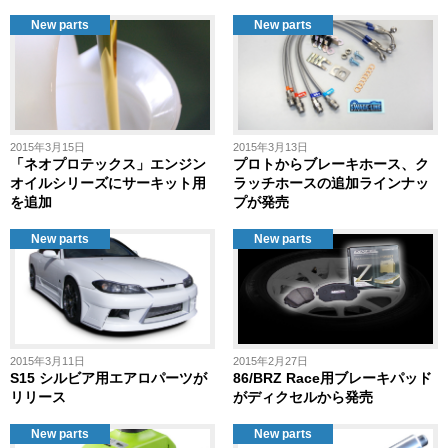
New parts
New parts
2015年3月15日
2015年3月13日
「ネオプロテックス」エンジン
プロトからブレーキホース、ク
オイルシリーズにサーキット用
ラッチホースの追加ラインナッ
を追加
プが発売
New parts
New parts
2015年3月11日
2015年2月27日
S15 シルビア用エアロパーツが
86/BRZ Race用ブレーキパッド
リリース
がディクセルから発売
New parts
New parts