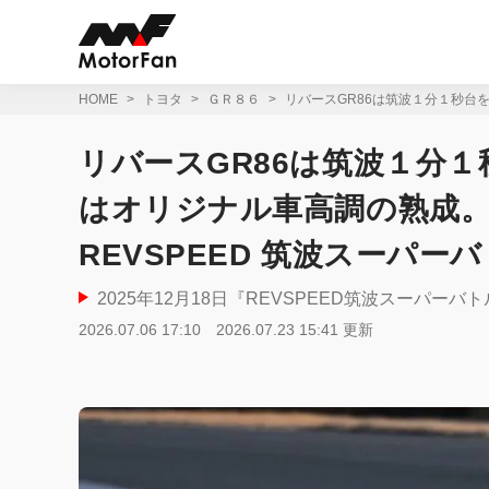
コ
ン
テ
ン
ツ
HOME
トヨタ
ＧＲ８６
リバースGR86は筑波１分１秒台を
へ
ス
リバースGR86は筑波１分
キ
ッ
はオリジナル車高調の熟成。1
プ
REVSPEED 筑波スーパー
2025年12月18日『REVSPEED筑波スーパーバトル
2026.07.06 17:10
2026.07.23 15:41 更新