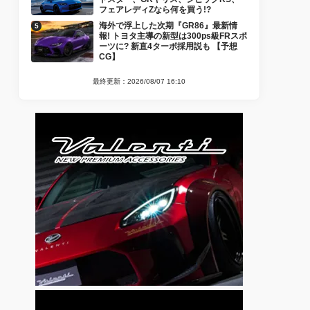
フェアレディZなら何を買う!?
海外で浮上した次期『GR86』最新情
報! トヨタ主導の新型は300ps級FRスポ
ーツに? 新直4ターボ採用説も 【予想
CG】
最終更新：2026/08/07 16:10