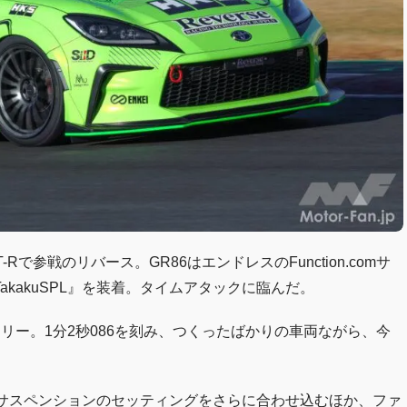
-Rで参戦のリバース。GR86はエンドレスのFunction.comサ
kakuSPL』を装着。タイムアタックに臨んだ。
トリー。1分2秒086を刻み、つくったばかりの車両ながら、今
PLサスペンションのセッティングをさらに合わせ込むほか、ファ