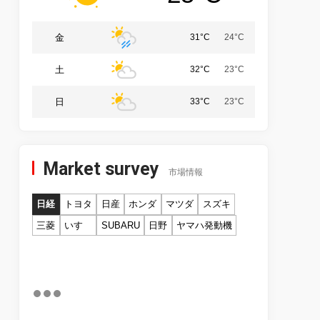
金
31°C
24°C
土
32°C
23°C
日
33°C
23°C
Market survey
市場情報
日経
トヨタ
日産
ホンダ
マツダ
スズキ
三菱
いすゞ
SUBARU
日野
ヤマハ発動機