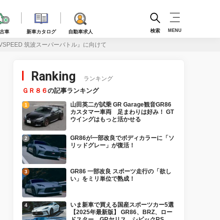
検索
MENU
古車
新車カタログ
自動車求人
VSPEED 筑波スーパーバトル』に向けて
Ranking
ランキング
ＧＲ８６
の記事ランキング
山田英二が試乗 GR Garage観音GR86
カスタマー車両 足まわりは好み！ GT
ウイングはもっと活かせる
GR86が一部改良でボディカラーに「ソ
リッドグレー」が復活！
GR86 一部改良 スポーツ走行の「欲し
い」をミリ単位で熟成！
いま新車で買える国産スポーツカー5選
【2025年最新版】 GR86、BRZ、ロー
ドスター、GRヤリス、シビックRS、