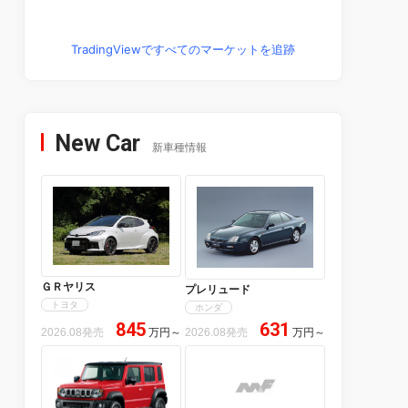
TradingViewですべてのマーケットを追跡
New Car
新車種情報
ＧＲヤリス
プレリュード
トヨタ
ホンダ
845
631
2026.08発売
万円
～
2026.08発売
万円
～