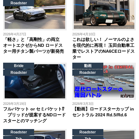
Roadster
2026年4月27日
2026年4月10日
「軽さ」と「高剛性」の両立
これは欲しい！ ノーマルのよさ
オートエクゼからND ロードス
を現代的に再現！ 玉田自動車工
ター用チタン製パーツが新発売
業でレストアのNA6CEロードス
ター
Bride
動画
Roadster
Roadster
2026年3月19日
2026年3月3日
フルバケット or セミバケット⁉
【動画】ロードスターカップ in
ブリッドが提案するNDロード
セントラル 2024 Rd.5/Rd.6
スターとのマッチング
Roadster
Roadster