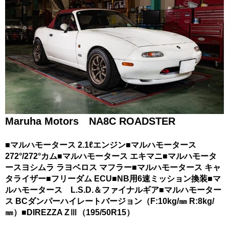
Maruha Motors
NA8C ROADSTER
■マルハモータース 2.1ℓエンジン■マルハモータース
272°/272°カム■マルハモータース エキマニ■マルハモータ
ースヨシムラ ラヨベロス マフラー■マルハモータース キャ
タライザー■フリーダム ECU■NB用6速ミッション換装■マ
ルハモータース L.S.D.＆ファイナルギア■マルハモーター
ス BCダンパーハイレートバージョン（F:10kg/㎜ R:8kg/
㎜）■DIREZZA ZⅢ（195/50R15）