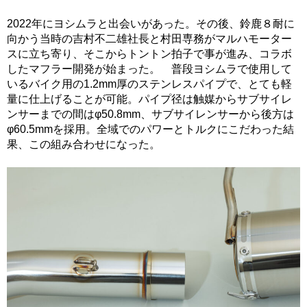
2022年にヨシムラと出会いがあった。その後、鈴鹿８耐に
向かう当時の吉村不二雄社長と村田専務がマルハモーター
スに立ち寄り、そこからトントン拍子で事が進み、コラボ
したマフラー開発が始まった。 普段ヨシムラで使用して
いるバイク用の1.2mm厚のステンレスパイプで、とても軽
量に仕上げることが可能。パイプ径は触媒からサブサイレ
ンサーまでの間はφ50.8mm、サブサイレンサーから後方は
φ60.5mmを採用。全域でのパワーとトルクにこだわった結
果、この組み合わせになった。