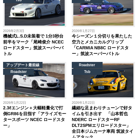
Tsb
Tsb
2026年2月3日
2026年1月27日
機械式L.S.D未装着で 1分3秒台
今シーズン１分切りを果たした
前半をマーク「尾崎俊介 NCEC
空力とメカニカルグリップ
ロードスター」筑波スーパーバ
「CARMIA NB8C ロードスタ
トル
ー」筑波スーパーバトル
アップデート最前線
Roadster
Roadster
Tsb
2026年1月22日
2026年1月22日
2.3ℓエンジン＋大幅軽量化で打
繊細な足まわりチューンで好タ
倒GR86を目指す「アライズモー
イムを引き出す 「山本哲也
タースポーツ NCEC ロードスタ
NDERC ロードスターRF
ー」
DLT2SPMエリロードスター」
全日本ジムカーナ車両 筑波タイ
ムアタック