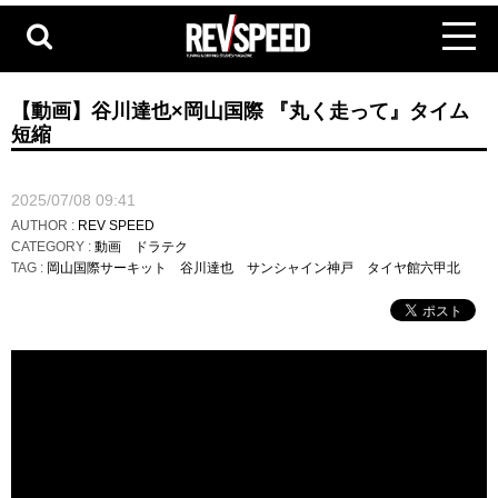
【動画】谷川達也×岡山国際 『丸く走って』タイム
短縮
2025/07/08 09:41
AUTHOR :
REV SPEED
CATEGORY :
動画
ドラテク
TAG :
岡山国際サーキット
谷川達也
サンシャイン神戸
タイヤ館六甲北