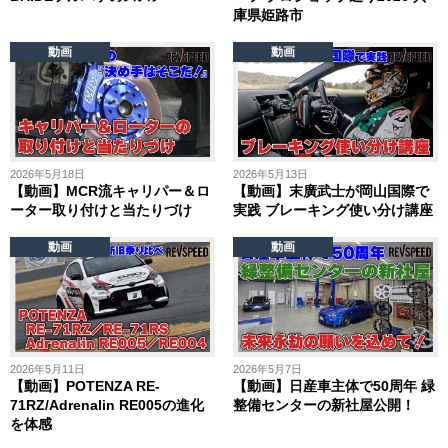
庫県姫路市
動画
動画
2026年5月18日
2026年5月13日
【動画】MCR流キャリパー＆ロ
【動画】末廣武士が岡山国際で
ーター取り付けと当たりづけ
実践 ブレーキング使い分け講座
動画
動画
2026年5月11日
2026年5月7日
【動画】POTENZA RE-
【動画】日産車主体で50周年 緑
71RZ/Adrenalin RE005の進化
整備センターの新社屋公開！
を体感