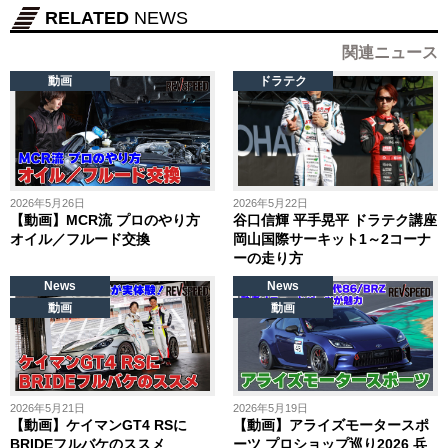
RELATED
NEWS
関連ニュース
動画
ドラテク
2026年5月26日
2026年5月22日
【動画】MCR流 プロのやり方
谷口信輝 平手晃平 ドラテク講座
オイル／フルード交換
岡山国際サーキット1～2コーナ
ーの走り方
News
News
動画
動画
2026年5月21日
2026年5月19日
【動画】ケイマンGT4 RSに
【動画】アライズモータースポ
BRIDEフルバケのススメ
ーツ プロショップ巡り2026 兵