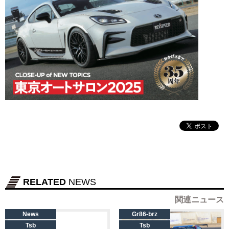
RELATED
NEWS
関連ニュース
News
Gr86-brz
Tsb
Tsb