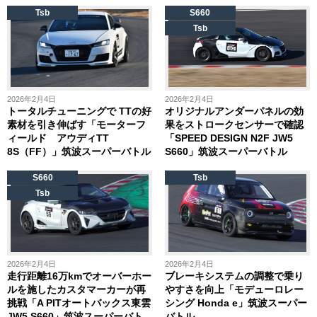
Tsb
S660
Tsb
2026年2月4日
2026年2月4日
トータルチューニングで TTの好
オリジナルアンダーパネルの効
素材を引き伸ばす「モーターフ
果をストロークセンサーで確認
ィールド アウディTT
「SPEED DESIGN N2F JW5
8S（FF）」筑波スーパーバトル
S660」筑波スーパーバトル
S660
Tsb
Tsb
2026年2月4日
2026年2月4日
走行距離16万kmでオーバーホー
ブレーキシステムの調整で乗り
ルを施したカスタマーカーが再
やすさを向上「モデューロレー
挑戦「A PITオートバックス東雲
シング Honda e」筑波スーパー
JW5 S660」筑波スーパーバト
バトル