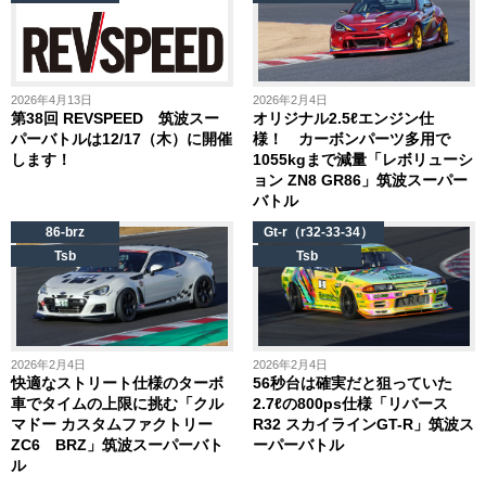
2026年4月13日
2026年2月4日
第38回 REVSPEED 筑波スー
オリジナル2.5ℓエンジン仕
パーバトルは12/17（木）に開催
様！ カーボンパーツ多用で
します！
1055kgまで減量「レボリューシ
ョン ZN8 GR86」筑波スーパー
バトル
86-brz
Gt-r（r32-33-34）
Tsb
Tsb
2026年2月4日
2026年2月4日
快適なストリート仕様のターボ
56秒台は確実だと狙っていた
車でタイムの上限に挑む「クル
2.7ℓの800ps仕様「リバース
マドー カスタムファクトリー
R32 スカイラインGT-R」筑波ス
ZC6 BRZ」筑波スーパーバト
ーパーバトル
ル