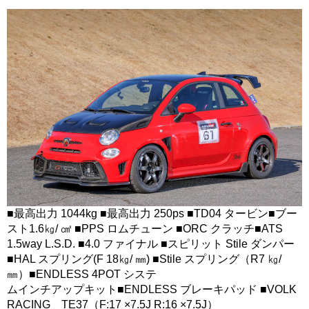
■最高出力 1044kg ■最高出力 250ps ■TD04 タービン■ブー
スト1.6㎏/ ㎠ ■PPS ロムチューン ■ORC クラッチ■ATS
1.5way L.S.D. ■4.0 ファイナル ■スピリット Stile ダンパー
■HAL スプリング(F 18㎏/ ㎜) ■Stile スプリング（R7 ㎏/
㎜）■ENDLESS 4POT システ
ムインチアップキット■ENDLESS ブレーキパッド ■VOLK
RACING TE37（F:17 ×7.5J R:16 ×7.5J）