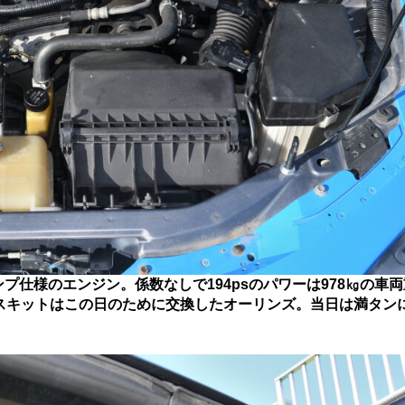
ンプ仕様のエンジン。係数なしで194psのパワーは978㎏の車
スキットはこの日のために交換したオーリンズ。当日は満タン