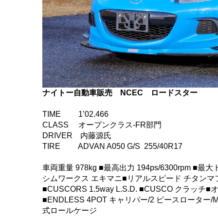
ナイトー自動車販売 NCEC ロードスター
TIME 1’02.466
CLASS オープンクラス-FR部門
DRIVER 内藤源氏
TIRE ADVAN A050 G/S 255/40R17
車両重量 978kg ■最高出力 194ps/6300rpm ■最
シムワークス エキマニ■リアルスピード チタンマフ
■CUSCORS 1.5way L.S.D. ■CUSCO クラ
■ENDLESS 4POT キャリパー/2 ピースローター/MX
式ロールケージ