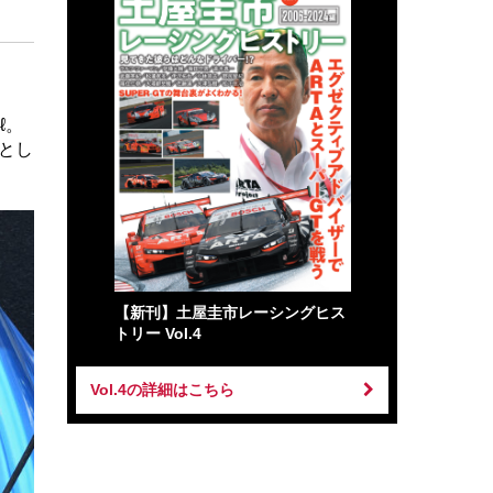
ℓ。
落とし
【新刊】土屋圭市レーシングヒス
トリー Vol.4
Vol.4の詳細はこちら