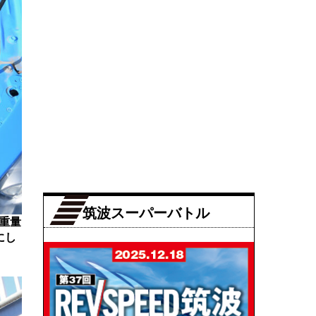
筑波スーパーバトル
両重量
にし