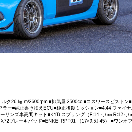
大トルク26 ㎏-m/2600rpm ■排気量 2500cc ■コスワースピストン
ラー■純正書き換えECU■純正後期ミッション■4.44 ファイナ
ッチ■オーリンズ車高調キット■KYB スプリング（F:14 ㎏/ ㎜ R:12㎏/
72ブレーキパッド■ENKEI RPF01 （17×9.5J 45） ■ワンオフ