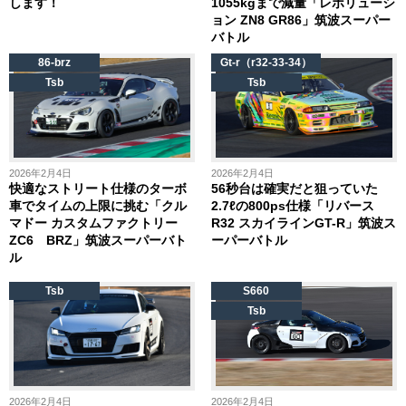
します！
1055kgまで減量「レボリューシ
ョン ZN8 GR86」筑波スーパー
バトル
86-brz
Gt-r（r32-33-34）
Tsb
Tsb
2026年2月4日
2026年2月4日
快適なストリート仕様のターボ
56秒台は確実だと狙っていた
車でタイムの上限に挑む「クル
2.7ℓの800ps仕様「リバース
マドー カスタムファクトリー
R32 スカイラインGT-R」筑波ス
ZC6 BRZ」筑波スーパーバト
ーパーバトル
ル
Tsb
S660
Tsb
2026年2月4日
2026年2月4日