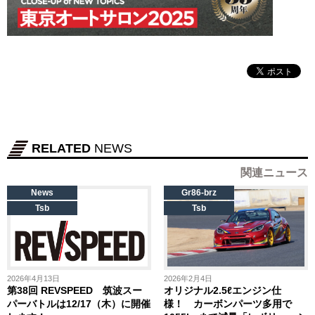
RELATED
NEWS
関連ニュース
News
Gr86-brz
Tsb
Tsb
2026年4月13日
2026年2月4日
第38回 REVSPEED 筑波スー
オリジナル2.5ℓエンジン仕
パーバトルは12/17（木）に開催
様！ カーボンパーツ多用で