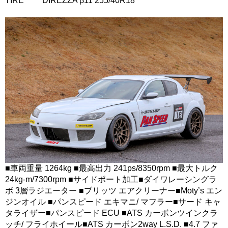
TIRE DIREZZA β11 255/40R18
■車両重量 1264kg ■最高出力 241ps/8350rpm ■最大トルク
24kg-m/7300rpm ■サイドポート加工■ダイワレーシングラ
ボ 3層ラジエーター ■ブリッツ エアクリーナー■Moty’s エン
ジンオイル ■パンスピード エキマニ/ マフラー■サード キャ
タライザー■パンスピード ECU ■ATS カーボンツインクラ
ッチ/ フライホイール■ATS カーボン2way L.S.D. ■4.7 ファ