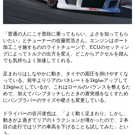
「普通の人にこそ普段に乗ってもらい、よさを知ってもら
いたい」とチューナーの佐藤哲浩さん。エンジンはポート
加工こそ施すもののライトチューンで、ECUのセッティン
グによってトルクの出方を変え、どこからアクセルを踏ん
でも気持ちよく加速してくれる。
足まわりはしなやかに動き、タイヤの面圧を掛けやすくな
っている。前年よりリアのバネレートを1kg/㎜アップして
11kg/㎜としているが、これはロールのバランスを整えるた
めで、加えてバンプタッチしたときの唐突感をなくすため
にバンプラバーのサイズや硬さも変更している。
ドライバーの谷川達也は、「よく動く足まわり。しかし、
動きがよ過ぎてリアのトラクションが薄かったので、２本
目の走行ではリアの車高を下げることも試してみた」とい
う。