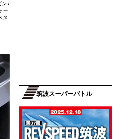
ン /
ォー
アスタ
筑波スーパーバトル