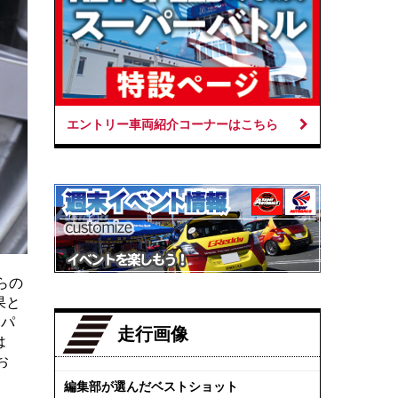
エントリー車両紹介コーナーはこちら
らの
果と
リパ
走行画像
は
お
編集部が選んだベストショット