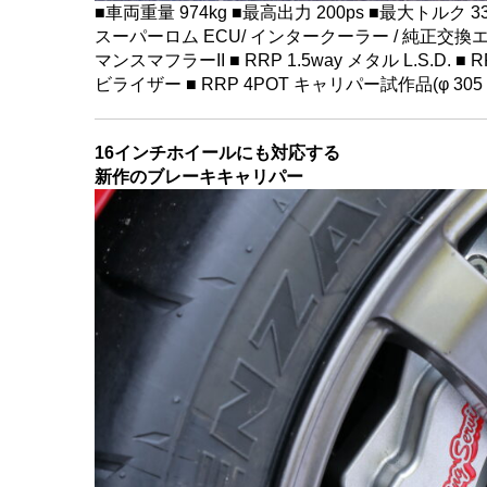
■車両重量 974kg ■最高出力 200ps ■最大トルク 3
スーパーロム ECU/ インタークーラー / 純正交
マンスマフラーII ■ RRP 1.5way メタル L.S.D. 
ビライザー ■ RRP 4POT キャリパー試作品(φ 305 ローター)■
16インチホイールにも対応する
新作のブレーキキャリパー