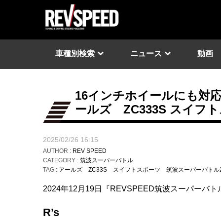
車種別検索
ニュース
動画
16インチホイールにも対
ールズ ZC333S スイ
2025/02/26 16:15
AUTHOR :
REV SPEED
CATEGORY :
筑波スーパーバトル
TAG :
アールズ
ZC33S
スイフトスポーツ
筑波スーパーバトル2
2024年12月19日『REVSPEED筑波スーパー
R’s