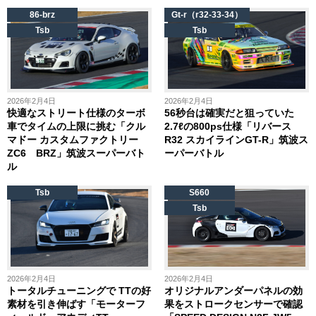
86-brz
Gt-r（r32-33-34）
Tsb
Tsb
2026年2月4日
2026年2月4日
快適なストリート仕様のターボ
56秒台は確実だと狙っていた
車でタイムの上限に挑む「クル
2.7ℓの800ps仕様「リバース
マドー カスタムファクトリー
R32 スカイラインGT-R」筑波ス
ZC6 BRZ」筑波スーパーバト
ーパーバトル
ル
Tsb
S660
Tsb
2026年2月4日
2026年2月4日
トータルチューニングで TTの好
オリジナルアンダーパネルの効
素材を引き伸ばす「モーターフ
果をストロークセンサーで確認