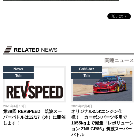
RELATED
NEWS
関連ニュース
News
Gr86-brz
Tsb
Tsb
2026年4月13日
2026年2月4日
第38回 REVSPEED 筑波スー
オリジナル2.5ℓエンジン仕
パーバトルは12/17（木）に開催
様！ カーボンパーツ多用で
します！
1055kgまで減量「レボリューシ
ョン ZN8 GR86」筑波スーパー
バトル