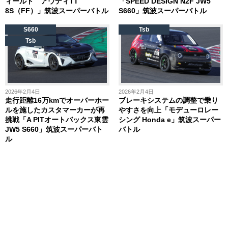
ィールド アウディTT
「SPEED DESIGN N2F JW5
8S（FF）」筑波スーパーバトル
S660」筑波スーパーバトル
S660
Tsb
Tsb
2026年2月4日
2026年2月4日
走行距離16万kmでオーバーホー
ブレーキシステムの調整で乗り
ルを施したカスタマーカーが再
やすさを向上「モデューロレー
挑戦「A PITオートバックス東雲
シング Honda e」筑波スーパー
JW5 S660」筑波スーパーバト
バトル
ル